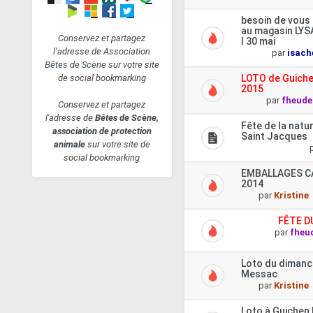
CHOUPA, Femelle X
besoin de vous 
au magasin LYSA
Yorkshire (24/05/2002)
Conservez et partagez
l 30 mai
Hier à 16:57
isa56
l’adresse de
Association
par
isach
Bêtes de Scène
sur votre site
ORKA, Femelle x
LOTO de Guiche
de social bookmarking
Border Collie
2015
par
fheude
(01/06/2018)
Conservez et partagez
l'adresse de
Bêtes de Scène,
Hier à 16:43
unnuk38
Fête de la natu
association de protection
Saint Jacques
KASIMIR - double
animale
sur votre site de
poney haflinger - 20
social bookmarking
ans
EMBALLAGES C
2014
Hier à 6:53
Caro et
par
Kristine
Rêve
FÊTE D
Hiro, mâle européen
par
fheu
(01/07/2012)
Lun 27 Aoû 2018 - 23:13
Loto du dimanc
PaulineF
Messac
par
Kristine
Loto à Guichen 