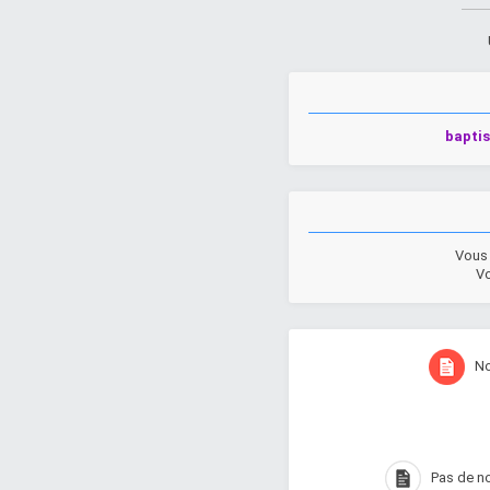
baptis
Vou
V
N
Pas de 