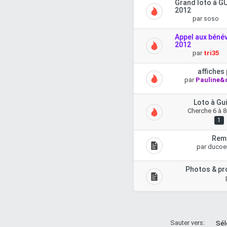
Grand loto à G
2012
par
soso
Appel aux bénév
2012
par
tri35
affiches
par
Pauline&d
Loto à Gu
Cherche 6 à 8
1
Rem
par
ducoe
Photos & pr
Sauter vers: