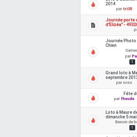
2014
par
tri35
Journée porte 
d'Elizéa" - 4932
p
Journée Photo 
Chien
Samedi
par
Pa
1
Grand loto à M
septembre 201
par
soso
Fête d
par
fheude
Loto à Maure d
dimanche 5 mai
Besoin de b
1