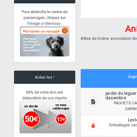
Pour atteindre le centre de
parrainages, cliquez sur
l'image ci-dessous :
An
Bêtes de Scène, association de
Suje
Aidez-les !
66% de votre don est
jardin du leguer
decembre
déductible de vos impôts
PAQUETS CA
GARNI
Lecl
Emballages ca
BASTILLE - âne gris - 8