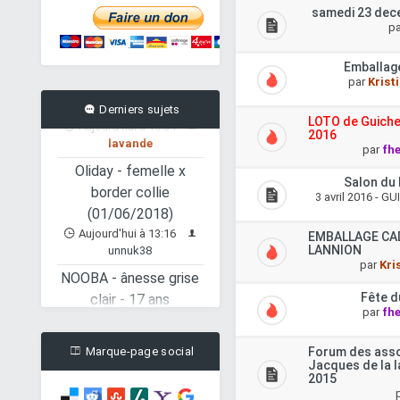
ans
samedi 23 dece
Aujourd'hui à 15:38
p
lavande
MAYA - Chèvre semi
Emballag
par
Krist
naine
Aujourd'hui à 15:34
Derniers sujets
LOTO de Guiche
lavande
2016
par
fh
Oliday - femelle x
border collie
Salon du 
(01/06/2018)
3 avril 2016 - G
Aujourd'hui à 13:16
unnuk38
EMBALLAGE CA
LANNION
NOOBA - ânesse grise
par
Kri
clair - 17 ans
Fête d
Hier à 23:12
Juh23
par
fh
Domino, Mâle
européen
Forum des assoc
Marque-page social
Jacques de la l
(01/01/2016) - FIV+
2015
Hier à 21:36
Jipsou