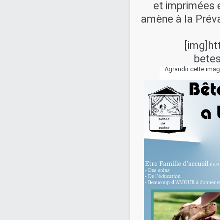
et imprimées 
amène à la Préval
[img]
ht
bete
Agrandir cette ima