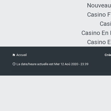
Nouveau 
Casino F
Cas
Casino En 
Casino E
Accueil
Cré
La date/heure actuelle est Mer 12 Aoû 2020 - 23:39