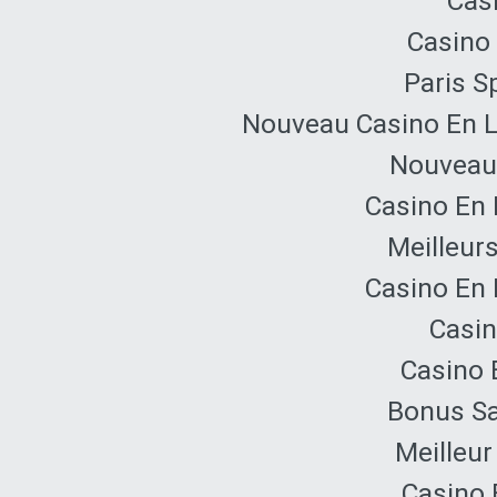
Cas
Casino 
Paris Sp
Nouveau Casino En L
Nouveau 
Casino En 
Meilleur
Casino En 
Casin
Casino 
Bonus Sa
Meilleur
Casino 