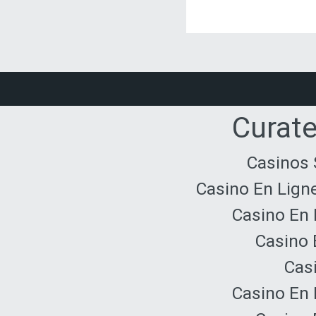
Curate
Casinos 
Casino En Lign
Casino En 
Casino 
Cas
Casino En 