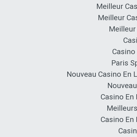
Meilleur Ca
Meilleur Ca
Meilleur
Cas
Casino 
Paris Sp
Nouveau Casino En L
Nouveau 
Casino En 
Meilleur
Casino En 
Casin