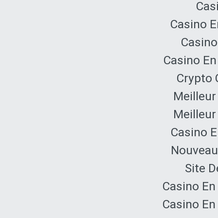
Cas
Casino E
Casino
Casino En
Crypto 
Meilleur
Meilleur
Casino E
Nouveau 
Site D
Casino En
Casino En