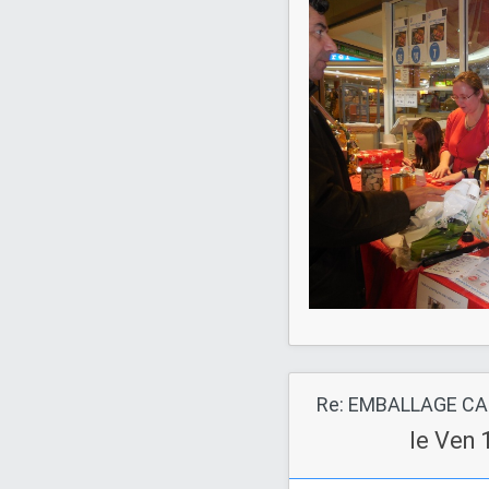
le Ven 