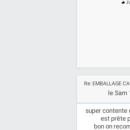
J'
le Sam 
super contente 
est prête
bon on reco