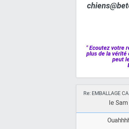
chiens@bet
" Ecoutez votre r
plus de la vérit
peut le
le Sam 
Ouahhhh