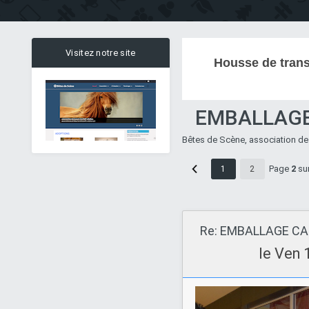
Visitez notre site
Housse de trans
EMBALLAGE
Bêtes de Scène, association de
Page
2
su
1
2
le Ven 