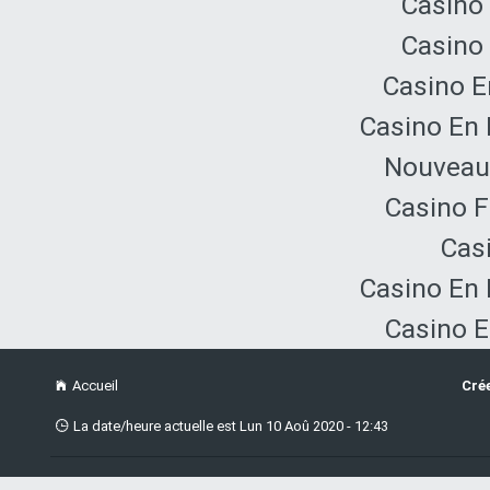
Casino 
Casino 
Casino E
Casino En 
Nouveau 
Casino F
Cas
Casino En 
Casino E
Accueil
Cré
La date/heure actuelle est Lun 10 Aoû 2020 - 12:43