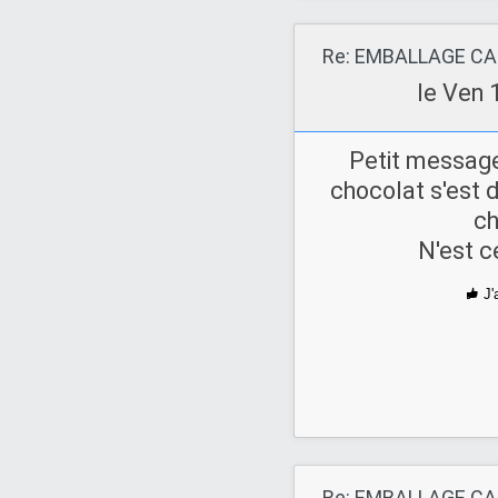
le Ven 
Petit message
chocolat s'est 
ch
N'est c
J'