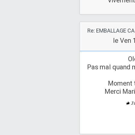
Vivement 
le Ven 
Ol
Pas mal quand m
Moment t
Merci Mari
J'