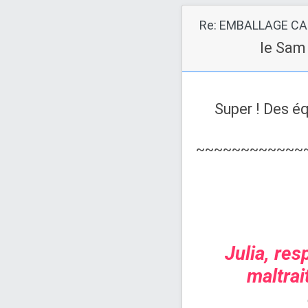
le Sam 
Super ! Des éq
~~~~~~~~~~~~
Julia, res
maltrai