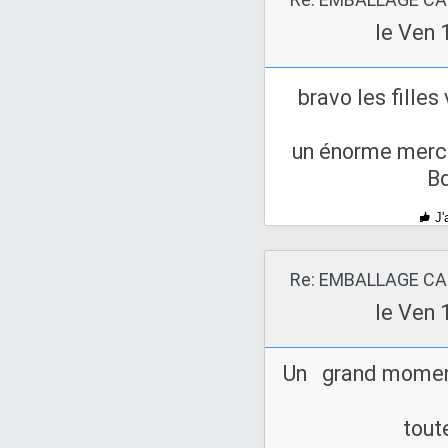
le Ven 
bravo les filles
un énorme merci
B
J'
le Ven 
Un grand moment
tou