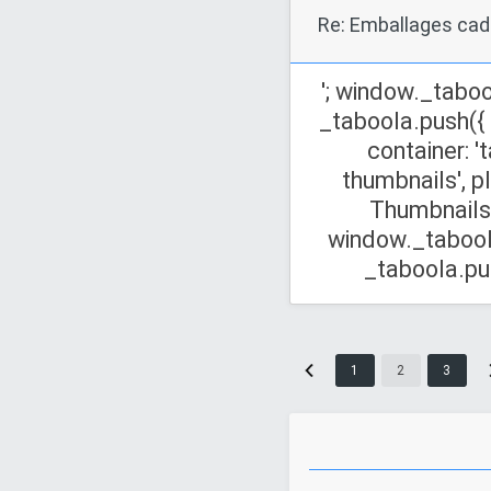
Re: Emballages ca
'; window._taboo
_taboola.push({
container: '
thumbnails', p
Thumbnails',
window._taboola
_taboola.push(
1
2
3