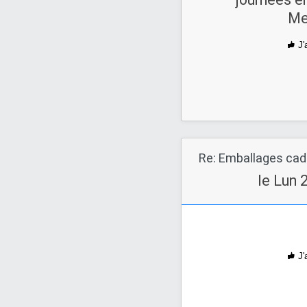
Mer
J'
Re: Emballages ca
le Lun 
J'