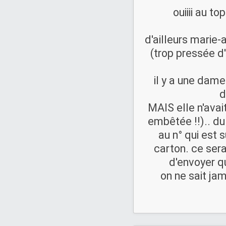
ouiiii au to
d'ailleurs marie-a
(trop pressée d'
il y a une dame
d
MAIS elle n'avait
embêtée !!).. du 
au n° qui est s
carton. ce sera
d'envoyer q
on ne sait jam