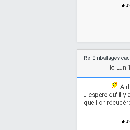
J'
Re: Emballages ca
le Lun 
A d
J espère qu' il y
que l on récupèr
J'