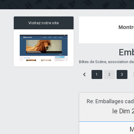
Visitez notre site
Montr
Emb
Bêtes de Scène, association de
1
2
3
Re: Emballages ca
le Dim 
M