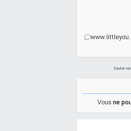
www.littleyou
Sauter ver
Vous
ne po