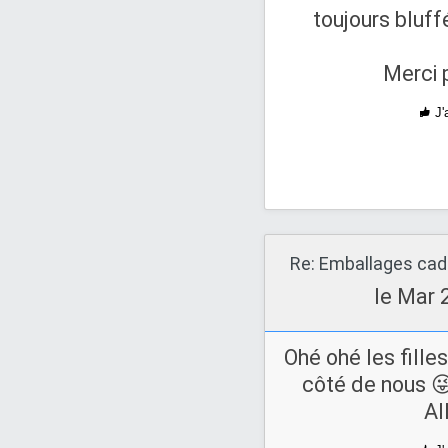
toujours bluff
Merci p
J'
Re: Emballages ca
le Mar 
Ohé ohé les fille
côté de nous 😜
Al