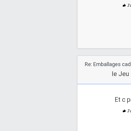
J'
Re: Emballages ca
le Jeu
Et c p
J'