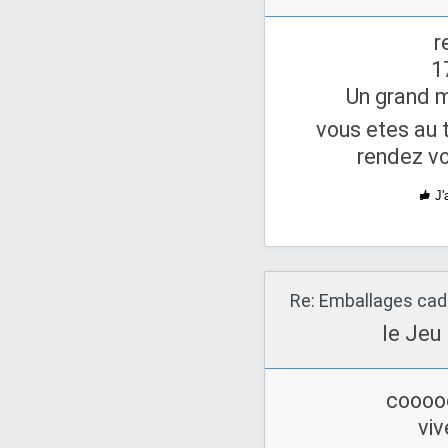
r
1
Un grand m
vous etes au
rendez v
J'
Re: Emballages ca
le Jeu
cooo
viv