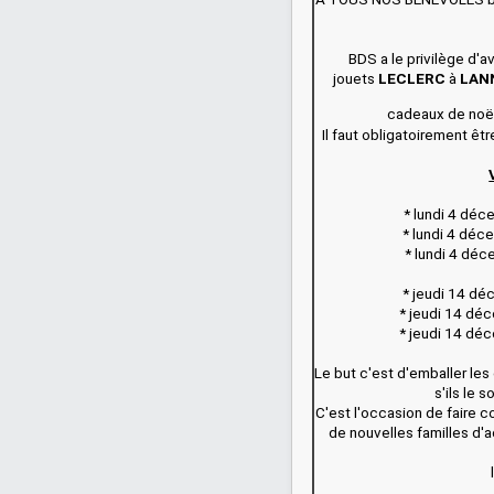
BDS a le privilège d'a
jouets
LECLERC
à
LAN
cadeaux de noël
Il faut obligatoirement ê
* lundi 4 déc
* lundi 4 déc
* lundi 4 déc
* jeudi 14 dé
* jeudi 14 déc
* jeudi 14 déc
Le but c'est d'emballer les
s'ils le s
C'est l'occasion de faire c
de nouvelles familles d'