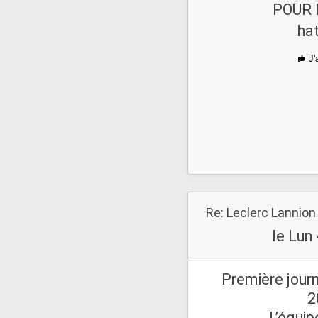
POUR 
ha
J'
Re: Leclerc Lannion
le Lun
Première journ
2
L’équip