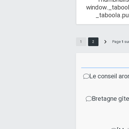
window._taboola
_taboola.push(
Page
1
su
1
2
Le conseil aro
Bretagne gît