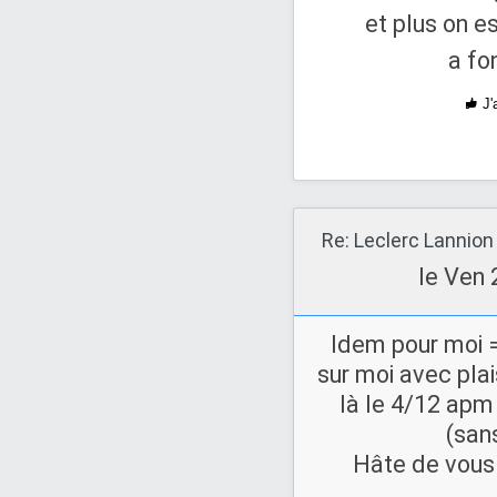
et plus on es
a fo
J'
Re: Leclerc Lannion
le Ven 
Idem pour moi 
sur moi avec plais
là le 4/12 apm 
(san
Hâte de vous 