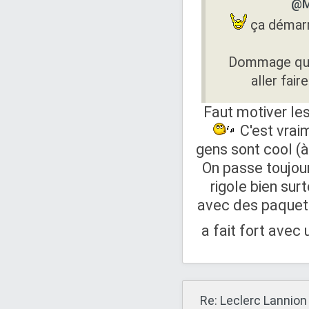
@M
ça démarr
Dommage que c
aller fair
Faut motiver les
C'est vrai
gens sont cool (
On passe toujou
rigole bien sur
avec des paquets
a fait fort avec
Re: Leclerc Lannion