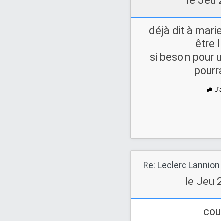
le Jeu 
déjà dit à mari
être l
si besoin pour 
pourr
J'
Re: Leclerc Lannion
le Jeu 
cou