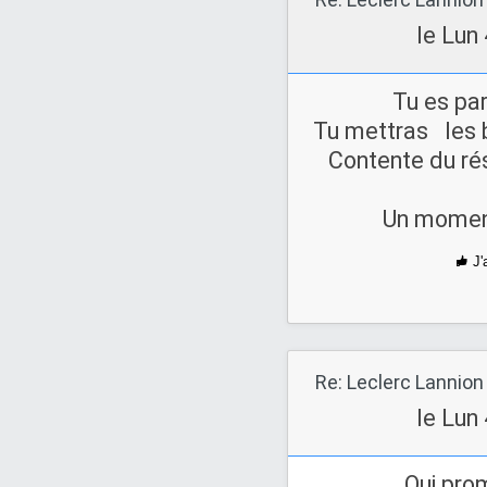
le Lun
Tu es pa
Tu mettras les 
Contente du ré
Un moment
J'
Re: Leclerc Lannion
le Lun
Oui prom