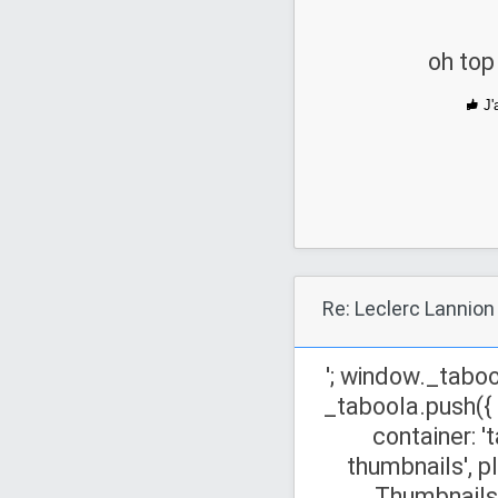
oh top 
J'
Re: Leclerc Lannion
'; window._taboo
_taboola.push({
container: '
thumbnails', p
Thumbnails',