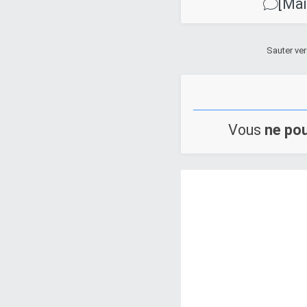
[Mai
Sauter ver
Vous
ne po