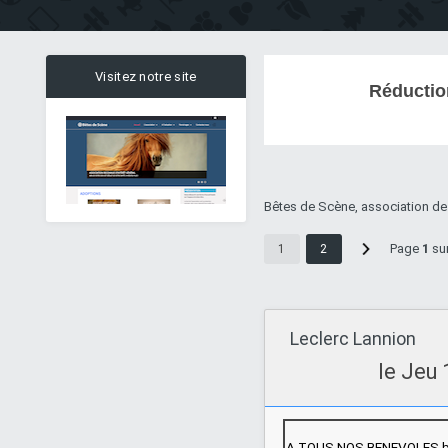
Visitez notre site
Réductio
Bêtes de Scène, association de
Page
1
su
1
2
Leclerc Lannion
le Jeu 
A TOUS NOS BENEVOLES be