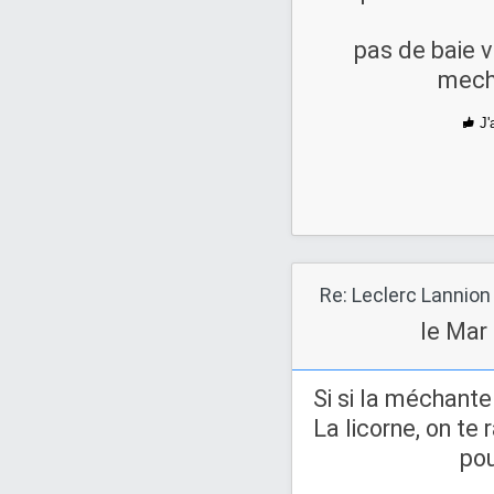
pas de baie v
mech
J'
Re: Leclerc Lannion
le Mar
Si si la méchante
La licorne, on te 
pou