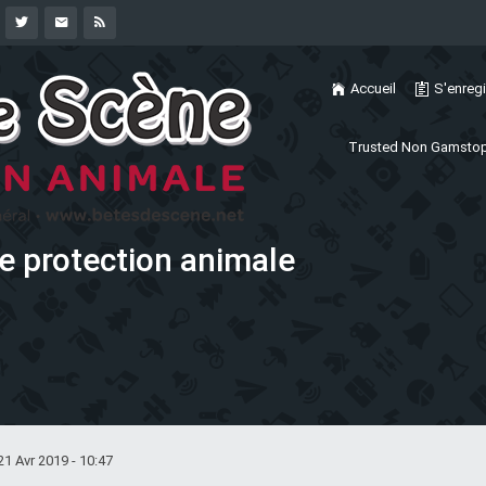
Accueil
S'enregi
Trusted Non Gamstop
e protection animale
21 Avr 2019 - 10:47