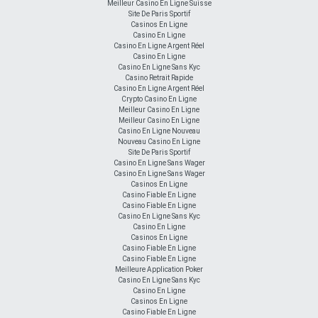
Meilleur Casino En Ligne Suisse
Site De Paris Sportif
Casinos En Ligne
Casino En Ligne
Casino En Ligne Argent Réel
Casino En Ligne
Casino En Ligne Sans Kyc
Casino Retrait Rapide
Casino En Ligne Argent Réel
Crypto Casino En Ligne
Meilleur Casino En Ligne
Meilleur Casino En Ligne
Casino En Ligne Nouveau
Nouveau Casino En Ligne
Site De Paris Sportif
Casino En Ligne Sans Wager
Casino En Ligne Sans Wager
Casinos En Ligne
Casino Fiable En Ligne
Casino Fiable En Ligne
Casino En Ligne Sans Kyc
Casino En Ligne
Casinos En Ligne
Casino Fiable En Ligne
Casino Fiable En Ligne
Meilleure Application Poker
Casino En Ligne Sans Kyc
Casino En Ligne
Casinos En Ligne
Casino Fiable En Ligne