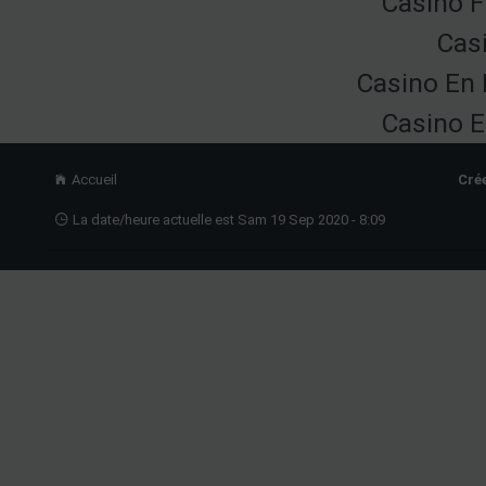
Casino F
Cas
Casino En 
Casino E
Accueil
Cré
La date/heure actuelle est Sam 19 Sep 2020 - 8:09