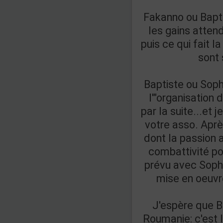
Fakanno ou Bapti
les gains attend
puis ce qui fait l
sont
Baptiste ou Soph
l'"organisation 
par la suite...et j
votre asso. Aprè
dont la passion 
combattivité pou
prévu avec Sophi
mise en oeuvr
J'espère que B
Roumanie: c'est l