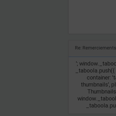
Re: Remerciement
'; window._taboo
_taboola.push({
container: '
thumbnails', p
Thumbnails',
window._taboola
_taboola.push(