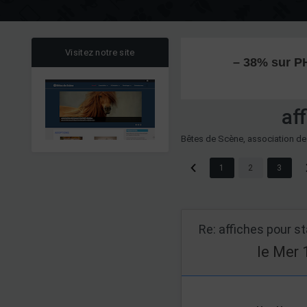
Visitez notre site
– 38% sur PH
af
Bêtes de Scène, association de
1
2
3
Re: affiches pour s
le Mer 