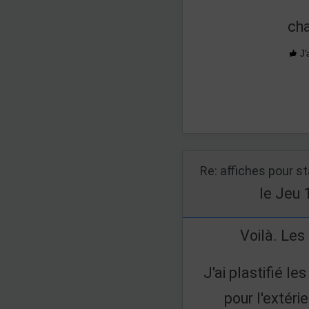
cha
J'
Re: affiches pour s
le Jeu 
Voilà. Les
J'ai plastifié l
pour l'extéri