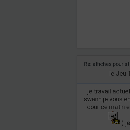
Re: affiches pour s
le Jeu 
je travail actue
swann je vous env
cour ce matin et
) j