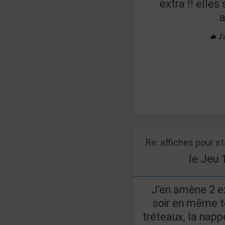
extra !! elles
J'
Re: affiches pour s
le Jeu 
J'en amène 2 e
soir en même t
tréteaux, la nappe