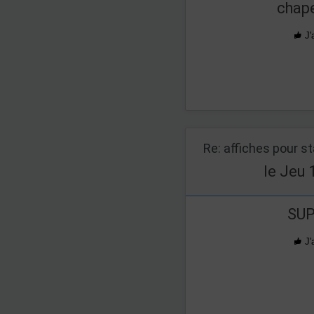
chape
J'
Re: affiches pour s
le Jeu 
SUP
J'