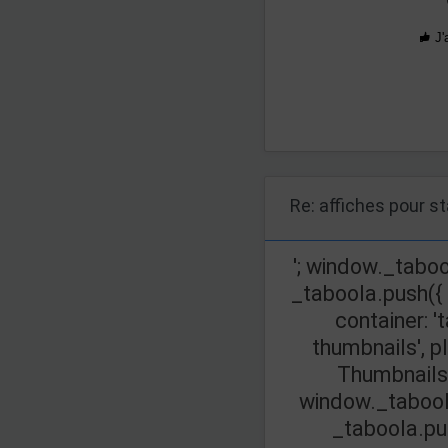
J'
Re: affiches pour s
'; window._taboo
_taboola.push({
container: '
thumbnails', p
Thumbnails',
window._taboola
_taboola.push(