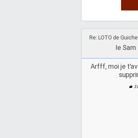
le Sam 
Arfff, moi je t'av
suppri
J'