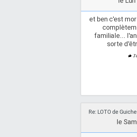
le Lun
et ben c'est mort
complètemen
familiale... l'
sorte d'êt
J'
le Sam