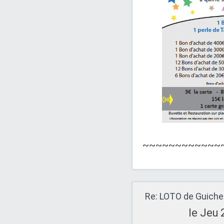
~~~~~~~~~~~~
le Jeu 