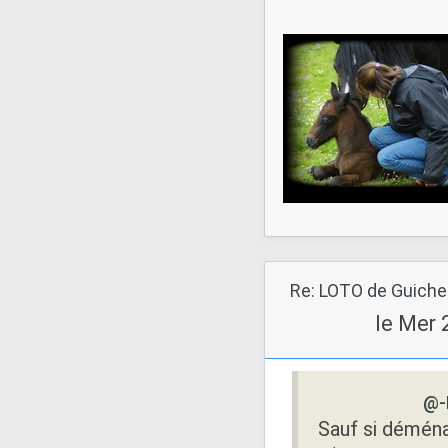
le Mer 
@-
Sauf si déména