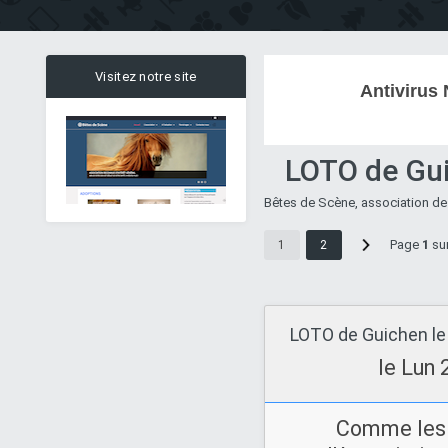
Visitez notre site
Antivirus 
LOTO de Gui
Bêtes de Scène, association de
Page
1
su
1
2
LOTO de Guichen l
le Lun 
Comme les 