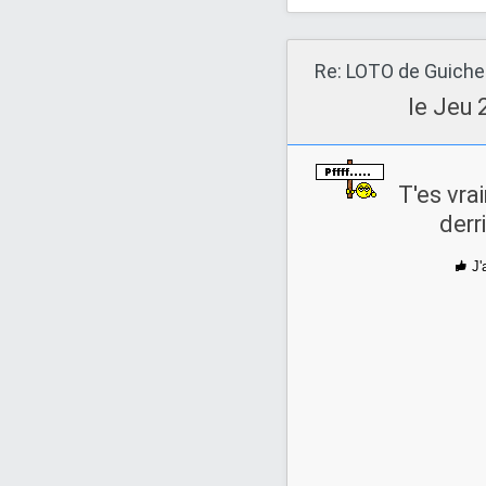
le Jeu 
T'es vra
derr
J'