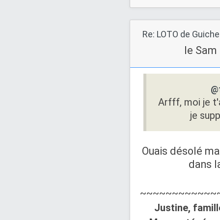
le Sam 
@
Arfff, moi je t'
je supp
Ouais désolé mai
dans l
~~~~~~~~~~~~
Justine, famil