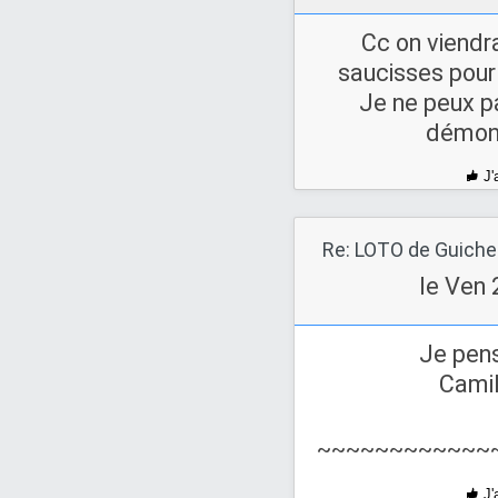
Cc on viendra
saucisses pour 
Je ne peux p
démont
J'
le Ven 
Je pens
Camil
~~~~~~~~~~~~
J'