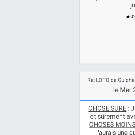
j
J'
le Mer 
CHOSE SURE
: J
et sûrement ave
CHOSES MOINS
j'aurais une 