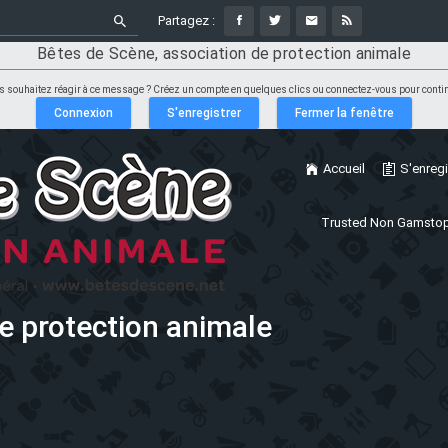
Partagez :
Bêtes de Scène, association de protection animale
s souhaitez réagir à ce message ? Créez un compte en quelques clics ou connectez-vous pour contin
Accueil
S'enregi
Trusted Non Gamstop
e protection animale