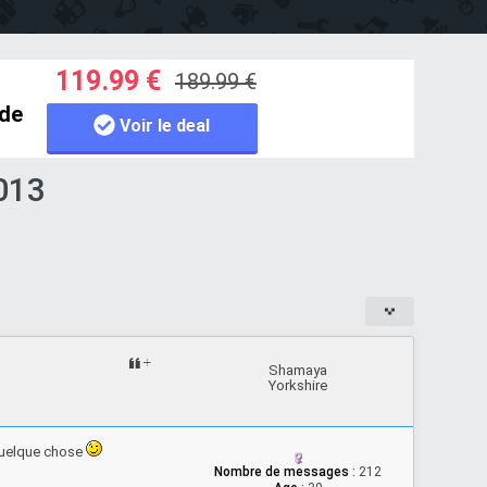
119.99 €
189.99 €
 de
Voir le deal
013
Shamaya
Yorkshire
 quelque chose
Nombre de messages
:
212