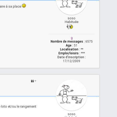
aire à sa place
soso
Habituée
Nombre de messages
:
6575
Age
:
51
Localisation
:
**
Emploi/loisirs
:
***
Date d'inscription :
17/12/2009
le loto et/ou le rangement
soso