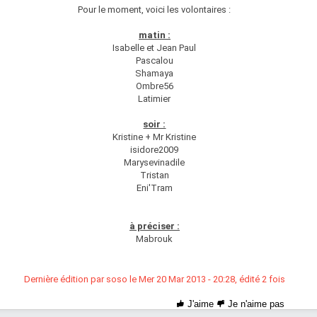
Pour le moment, voici les volontaires :
matin :
Isabelle et Jean Paul
Pascalou
Shamaya
Ombre56
Latimier
soir :
Kristine + Mr Kristine
isidore2009
Marysevinadile
Tristan
Eni'Tram
à préciser :
Mabrouk
Dernière édition par soso le Mer 20 Mar 2013 - 20:28, édité 2 fois
J'aime
Je n'aime pas