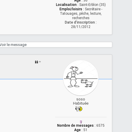
Age
:
30
Localisation
:
Saint-Erblon (35)
Emploi/loisirs
:
Secrétaire -
Tatouages, pêche, lecture,
recherches
Date d'inscription :
28/11/2012
Voir le message
soso
Habituée
Nombre de messages
:
6575
Age
:
51