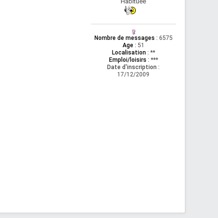
Habituée
Nombre de messages
:
6575
Age
:
51
Localisation
:
**
Emploi/loisirs
:
***
Date d'inscription :
17/12/2009