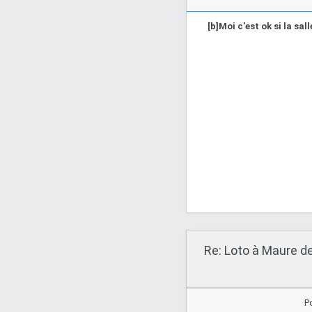
[b]Moi c'est ok si la sa
Re: Loto à Maure d
P