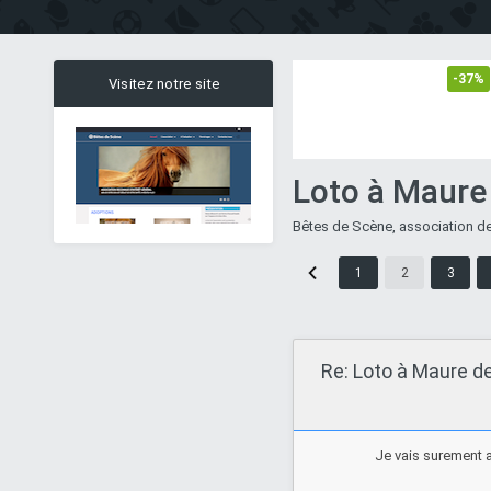
-37%
Visitez notre site
Loto à Maure
Bêtes de Scène, association de
1
2
3
Re: Loto à Maure d
Je vais surement a