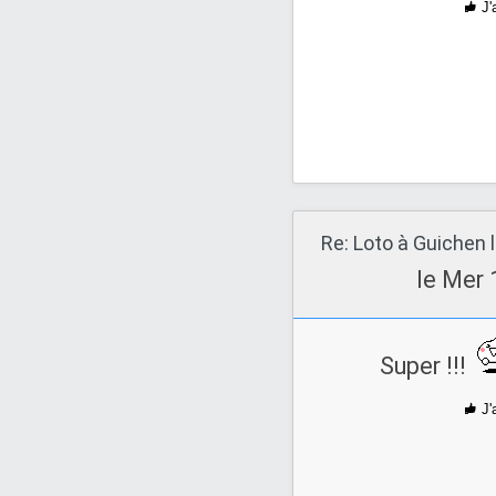
J'
Re: Loto à Guichen
le Mer 
Super !!!
J'