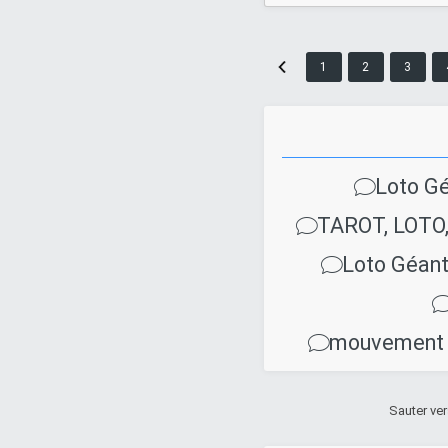
1
2
3
Loto Gé
TAROT, LOTO
Loto Géant
mouvement l
Sauter ver