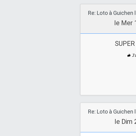
Re: Loto à Guichen
le Mer 
SUPER
J'
Re: Loto à Guichen
le Dim 