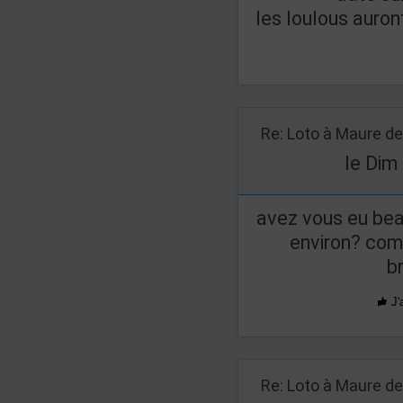
les loulous auron
le Dim
avez vous eu be
environ? com
b
J'