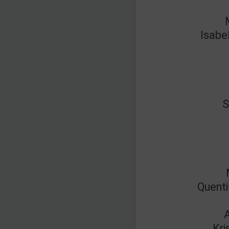
Isabe
S
Quenti
A
Kri