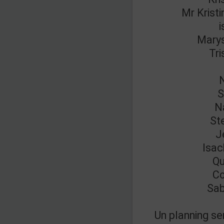
Mr Kristi
Marys
Tr
S
N
St
J
Isac
Qu
Co
Sab
Un planning ser