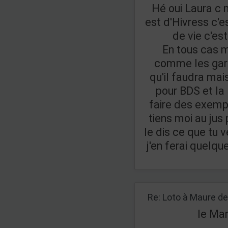
Hé oui Laura c m
est d'Hivress c'e
de vie c'es
En tous cas m
comme les gars 
qu'il faudra ma
pour BDS et la 
faire des exempl
tiens moi au jus 
le dis ce que tu 
j'en ferai quelqu
le Mar