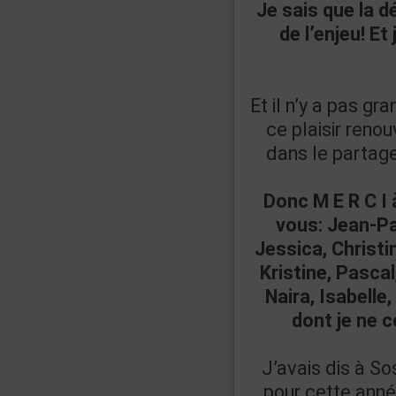
Je sais que la d
de l’enjeu! E
Et il n’y a pas g
ce plaisir reno
dans le partage
Donc M E R C I
vous: Jean-Pa
Jessica, Christin
Kristine, Pascal
Naira, Isabelle
dont je ne 
J’avais dis à S
pour cette ann