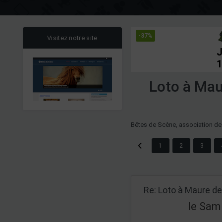
-37%
Visitez notre site
J
1
Loto à Mau
Bêtes de Scène, association de
1
2
3
le Sam