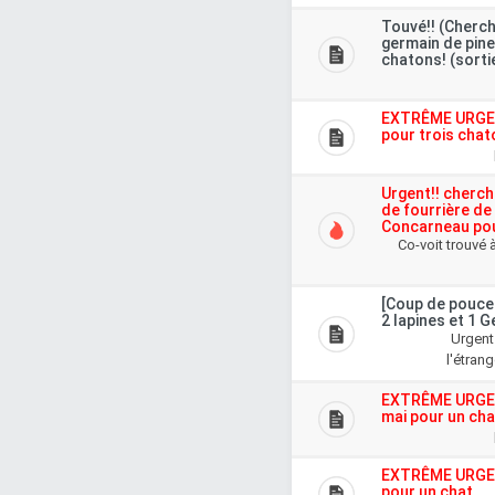
Touvé!! (Cherch
germain de pine
chatons! (sortie
EXTRÊME URGENC
pour trois cha
Urgent!! cherch
de fourrière de
Concarneau pou
Co-voit trouvé à
[Coup de pouce
2 lapines et 1 G
Urgent
l'étrang
EXTRÊME URGENC
mai pour un cha
EXTRÊME URGENC
pour un chat