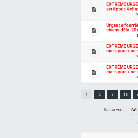
EXTRÊME URGENC
avril pour 4 cha
p
Urgence fourriè
chiens délai 20
EXTRÊME URGENC
mars pour une 
p
EXTRÊME URGENC
mars pour une 
p
1
2
3
16
Sauter vers: