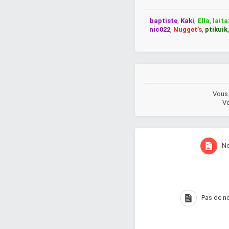
baptiste
,
Kaki
,
Ella
,
laita
nic022
,
Nugget's
,
ptikuik
Vou
V
N
Pas de 