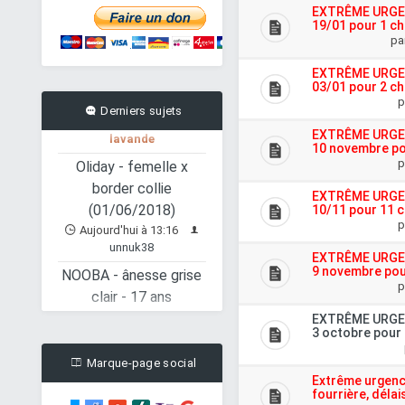
Aujourd'hui à 15:38
EXTRÊME URGENC
19/01 pour 1 ch
lavande
pa
MAYA - Chèvre semi
EXTRÊME URGENC
naine
03/01 pour 2 c
Aujourd'hui à 15:34
p
Derniers sujets
lavande
EXTRÊME URGENC
Oliday - femelle x
10 novembre po
border collie
p
(01/06/2018)
EXTRÊME URGENC
Aujourd'hui à 13:16
10/11 pour 11 
unnuk38
p
NOOBA - ânesse grise
EXTRÊME URGENC
clair - 17 ans
9 novembre pou
p
Hier à 23:12
Juh23
Domino, Mâle
EXTRÊME URGENC
3 octobre pour 
européen
(01/01/2016) - FIV+
Marque-page social
Extrême urgenc
Hier à 21:36
Jipsou
fourrière, délai