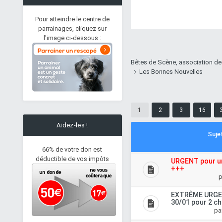
Pour atteindre le centre de
parrainages, cliquez sur
l'image ci-dessous :
Bêtes de Scène, association de
Les Bonnes Nouvelles
1
2
3
16
Aidez-les !
Suje
66% de votre don est
déductible de vos impôts
URGENT pour un
+++
p
EXTRÊME URGENC
30/01 pour 2 c
BASTILLE - âne gris - 8
pa
ans