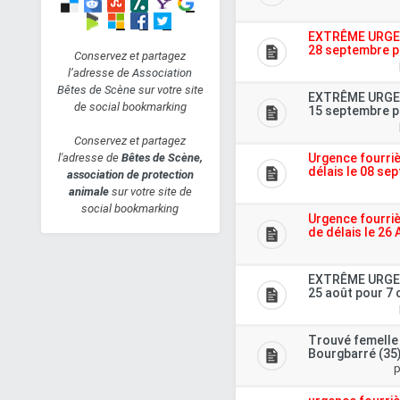
CHOUPA, Femelle X
Yorkshire (24/05/2002)
EXTRÊME URGENC
Hier à 16:57
isa56
28 septembre p
Conservez et partagez
l’adresse de
Association
ORKA, Femelle x
Bêtes de Scène
sur votre site
Border Collie
EXTRÊME URGENC
de social bookmarking
15 septembre p
(01/06/2018)
Hier à 16:43
unnuk38
Conservez et partagez
Urgence fourriè
l'adresse de
Bêtes de Scène,
KASIMIR - double
délais le 08 se
association de protection
poney haflinger - 20
animale
sur votre site de
ans
social bookmarking
Urgence fourriè
Hier à 6:53
Caro et
de délais le 26 
Rêve
Hiro, mâle européen
EXTRÊME URGENC
(01/07/2012)
25 août pour 7 
Lun 27 Aoû 2018 - 23:13
PaulineF
Trouvé femelle 
Bourgbarré (35
p