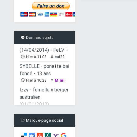
chihuahua
(30/10/2013)
Hier à 20:49
Pascalou
Jpeg, Femelle
européenne
Derniers sujets
(14/04/2014) - FeLV +
Hier à 11:03
cat22
SYBELLE - ponette bai
foncé - 13 ans
Hier à 10:23
Mimi
Izzy - femelle x berger
australien
(01/01/2013)
Hier à 9:37
sab1710
KERGOAT DU ROC -
Marque-page social
trotteur PP noir - 21
ans
Jeu 13 Juin 2019 - 22:57