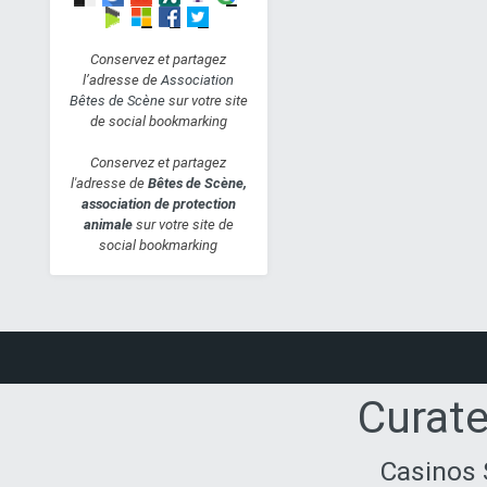
jessica Dsms
JEWELL - ânesse noir -
Conservez et partagez
10 ans
l’adresse de
Association
Bêtes de Scène
sur votre site
Jeu 13 Juin 2019 - 19:59
de social bookmarking
lavande
JUNE - ânesse noir - 10
Conservez et partagez
ans
l'adresse de
Bêtes de Scène,
association de protection
Jeu 13 Juin 2019 - 19:58
animale
sur votre site de
lavande
social bookmarking
Journée chien le 23 juin
2019 à Chanteloup
Jeu 13 Juin 2019 - 14:55
aline
NESTIE - femelle x
berger (14/04/2017)
Curate
Mer 12 Juin 2019 - 12:10
Mimi
Casinos 