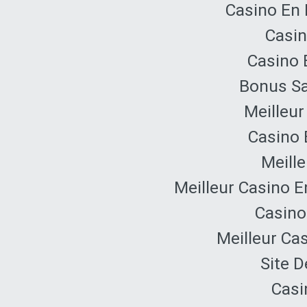
Casino En 
Casin
Casino 
Bonus Sa
Meilleur
Casino 
Meille
Meilleur Casino E
Casino
Meilleur Ca
Site D
Casi