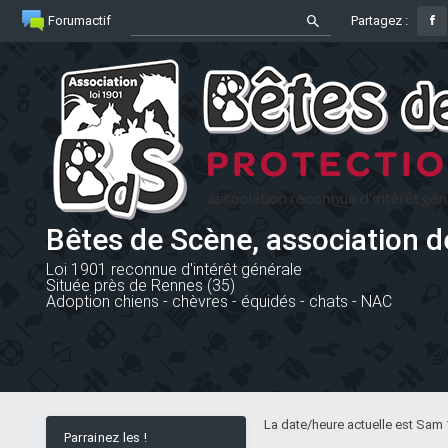
Forumactif
Partagez :
Bêtes de Scène, association d
Loi 1901 reconnue d'intérêt générale
Située près de Rennes (35)
Adoption chiens - chèvres - équidés - chats - NAC
La date/heure actuelle est Sam 
Parrainez les !