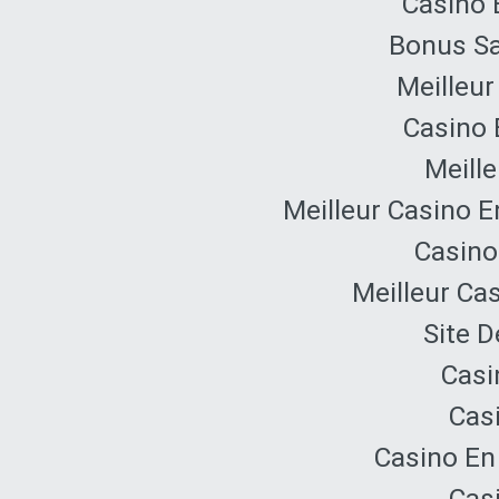
Casino 
Bonus Sa
Meilleur
Casino 
Meille
Meilleur Casino E
Casino
Meilleur Ca
Site D
Casi
Cas
Casino En
Cas