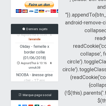
ans
andr
Aujourd'hui à 15:38
lavande
''}).appendTo(btn
MAYA - Chèvre semi
android-remove-cir
naine
Aujourd'hui à 15:34
Derniers sujets
collapsed
lavande
readC
Oliday - femelle x
readCookie('col
border collie
(01/06/2018)
collapse', f
Aujourd'hui à 13:16
circle').toggleCl
unnuk38
circle').toggleClass
NOOBA - ânesse grise
clair - 17 ans
(readCookie('col
Hier à 23:12
Juh23
{collaps
Domino, Mâle
(!$(this).parents(
européen
Marque-page social
(01/01/2016) - FIV+
$(t
Hier à 21:36
Jipsou