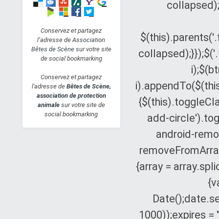
collapsed);
CHOUPA, Femelle X
Yorkshire (24/05/2002)
Conservez et partagez
Hier à 16:57
isa56
$(this).parents('
l’adresse de
Association
ORKA, Femelle x
Bêtes de Scène
sur votre site
collapsed);}});$('.
de social bookmarking
Border Collie
i);$(b
(01/06/2018)
Conservez et partagez
Hier à 16:43
unnuk38
i).appendTo($(this)
l'adresse de
Bêtes de Scène,
association de protection
KASIMIR - double
{$(this).toggleCla
animale
sur votre site de
poney haflinger - 20
social bookmarking
add-circle').tog
ans
android-remove
Hier à 6:53
Caro et
Rêve
removeFromArray(i
Hiro, mâle européen
{array = array.spl
(01/07/2012)
Lun 27 Aoû 2018 - 23:13
{v
PaulineF
Date();date.s
1000));expires = 