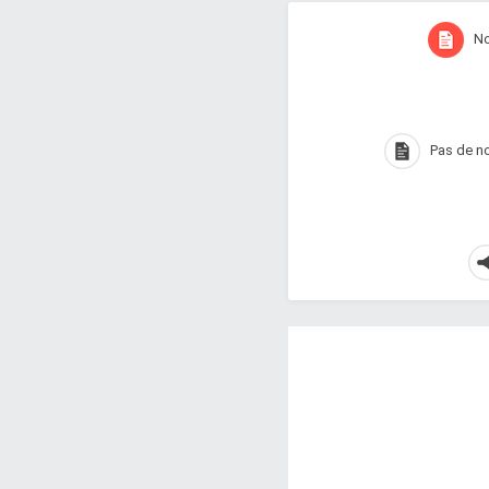
N
Pas de 