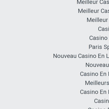
Meilleur Ca
Meilleur Ca
Meilleur
Cas
Casino 
Paris Sp
Nouveau Casino En L
Nouveau 
Casino En 
Meilleur
Casino En 
Casin