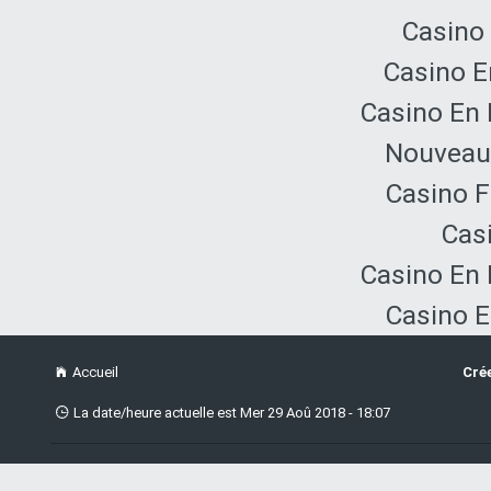
Casino 
Casino E
Casino En 
Nouveau 
Casino F
Cas
Casino En 
Casino E
Accueil
Cré
La date/heure actuelle est Mer 29 Aoû 2018 - 18:07