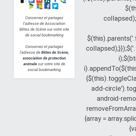
baie type selle - 22 ans
$(t
Jeu 11 Avr 2019 - 13:13
Juh23
collapsed);
Conservez et partagez
l’adresse de
Association
Suites réunion CA
Bêtes de Scène
sur votre site
Mar 9 Avr 2019 - 18:36
de social bookmarking
Miss Gaia
$(this).parents('
URKA JELENE - pur
Conservez et partagez
collapsed);}});$('.
l'adresse de
Bêtes de Scène,
sang anglaise PP - 11
i);$(b
association de protection
ans
animale
sur votre site de
i).appendTo($(this)
Lun 8 Avr 2019 - 19:39
social bookmarking
Juh23
{$(this).toggleCla
SYBELLE - ponette bai
add-circle').tog
foncé - 13 ans
Lun 8 Avr 2019 - 18:58
android-remove
Tchoopie
removeFromArray(i
{array = array.spl
{v