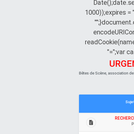
Date();date.s
1000));expires = 
"";}document
encodeURIComp
readCookie(nam
"=";var ca
URGEN
Bêtes de Scène, association de
Suje
RECHERC
p