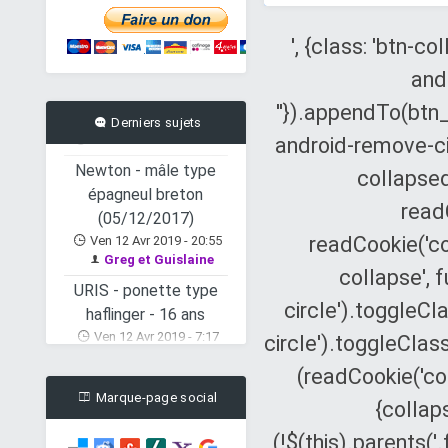
Aujourd'hui à 2:45
nonoduke
', {class: 'btn-c
CARBONE, Mâle X
andr
labrador (17/09/2007)
''}).appendTo(btn
Hier à 21:46
Luinil
Derniers sujets
android-remove-cir
Newton - mâle type
épagneul breton
collapsed
(05/12/2017)
readC
Ven 12 Avr 2019 - 20:55
Greg et Guislaine
readCookie('col
URIS - ponette type
collapse', f
haflinger - 16 ans
circle').toggleCl
Ven 12 Avr 2019 - 7:17
lavande
circle').toggleClass
PEPPA - Jeune truie
(readCookie('col
Ven 12 Avr 2019 - 7:11
Marque-page social
lavande
{collaps
ANTHIUM - cheval
(!$(this).parents(