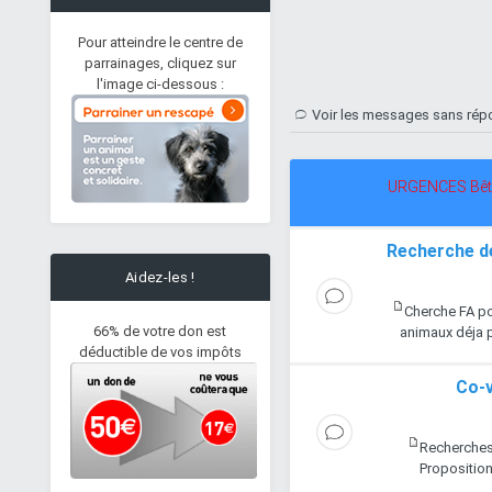
Pour atteindre le centre de
parrainages, cliquez sur
l'image ci-dessous :
Voir les messages sans ré
URGENCES Bêt
Recherche de
Aidez-les !
Cherche FA po
66% de votre don est
animaux déja 
déductible de vos impôts
Co-
Recherches
Un covoiturage pour
Propositio
Boby