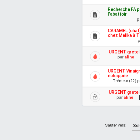
Recherche FA p
l’abattoir
p
CARAMEL (chat)
chez Melika à T
p
URGENT gretel 
par
aline
URGENT Vinaigre
échappée
Trémeur (22)
p
URGENT gretel 
par
aline
Sauter vers: