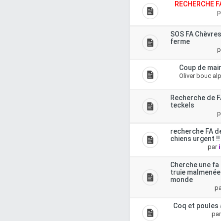
RECHERCHE F
p
SOS FA Chèvres
ferme
p
Coup de main
Oliver bouc al
Recherche de FA
teckels
p
recherche FA d
chiens urgent !!
par
Cherche une fa
truie malmenée
monde
p
Coq et poules 
pa