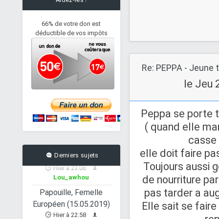
66% de votre don est
déductible de vos impôts
CALICHON - âne gris
Re: PEPPA - Jeune t
de petite taille - 25
le Jeu 
ans
Hier à 23:36
Juh23
Peppa se porte t
Ioulia - femelle type
( quand elle ma
chihuahua
casse 
(30/10/2013)
Hier à 23:06
elle doit faire p
Derniers sujets
Lou_awhou
Toujours aussi g
Papouille, Femelle
de nourriture par
Européen (15.05.2019)
pas tarder a au
Hier à 22:58
Elle sait se fair
Lou_awhou