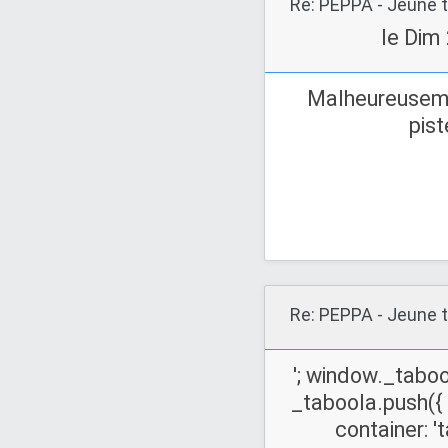
Re: PEPPA - Jeune t
le Dim 
Malheureuseme
pist
Re: PEPPA - Jeune t
'; window._taboo
_taboola.push({
container: '