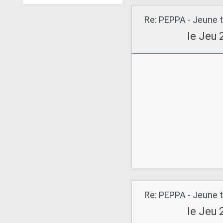
(01/01/2013)
Re: PEPPA - Jeune t
Lun 24 Juin 2019 - 17:11
BAU-TEX
le Jeu 
Groot, mâle européen
(01/12/2011)
Lun 24 Juin 2019 - 8:04
Barbara Vll
Re: PEPPA - Jeune t
le Jeu 