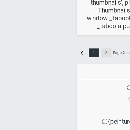
thumbnails', p
Thumbnails',
window._taboola
_taboola.push(
Page
2
su
1
2
(peintu