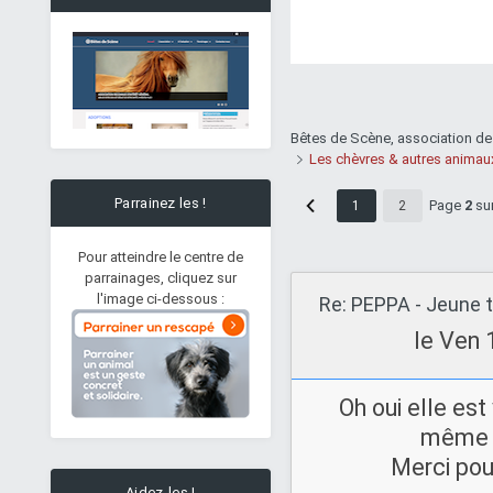
Bêtes de Scène, association de
Les chèvres & autres animaux
Parrainez les !
Page
2
su
1
2
Pour atteindre le centre de
parrainages, cliquez sur
l'image ci-dessous :
Re: PEPPA - Jeune t
le Ven 
Oh oui elle es
même e
Merci pour
Aidez-les !