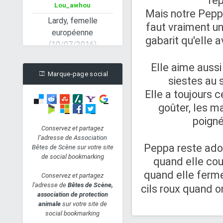
re
Lardy, femelle
Mais notre Peppa 
européenne
faut vraiment u
(10/07/2016)
Hier à 22:53
gabarit qu'elle a
Lou_awhou
IRISS, Femelle x
Elle aime aussi
malinois (23/12/2018)
Marque-page social
siestes au s
Hier à 17:25
aline
Elle a toujours 
Stand au concours
goûter, les ma
d'Agility du club canin
poigné
de Janzé le 30 juin
Conservez et partagez
2019
l’adresse de
Association
Peppa reste ador
Hier à 17:19
aline
Bêtes de Scène
sur votre site
de social bookmarking
quand elle cour
OLIVE - ânesse grise -
quand elle ferme
17 ans
Conservez et partagez
l'adresse de
Bêtes de Scène,
Lun 24 Juin 2019 - 21:34
cils roux quand o
association de protection
Juh23
animale
sur votre site de
Izzy - femelle x berger
social bookmarking
australien