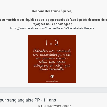
Responsable Equipe Équidés,
 du matériels des équidés et de la page Facebook "Les équidés de Bêtes de 
rejoignez nous et partagez ;
https://www.facebook.com/EquidesBetesDeScene?ref=ts&fref;=ts
pur sang anglaise PP - 11 ans
le Lun 8 Avr 2019 - 19:07