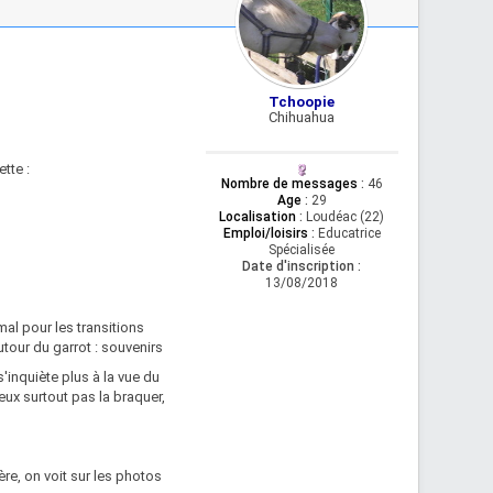
Tchoopie
Chihuahua
tte :
Nombre de messages
:
46
Age
:
29
Localisation
:
Loudéac (22)
Emploi/loisirs
:
Educatrice
Spécialisée
Date d'inscription :
13/08/2018
 mal pour les transitions
tour du garrot : souvenirs
s'inquiète plus à la vue du
eux surtout pas la braquer,
ière, on voit sur les photos