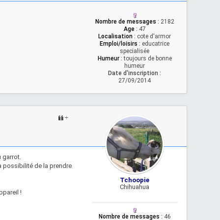
Nombre de messages
:
2182
Age
:
47
Localisation
:
cote d'armor
Emploi/loisirs
:
educatrice
specialisée
Humeur
:
toujours de bonne
humeur
Date d'inscription :
27/09/2014
 garrot.
la possibilité de la prendre
Tchoopie
Chihuahua
ppareil !
Nombre de messages
:
46