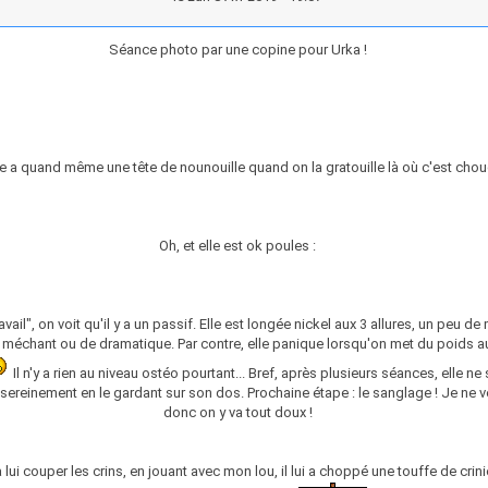
Séance photo par une copine pour Urka !
le a quand même une tête de nounouille quand on la gratouille là où c'est choue
Oh, et elle est ok poules :
vail", on voit qu'il y a un passif. Elle est longée nickel aux 3 allures, un peu de
méchant ou de dramatique. Par contre, elle panique lorsqu'on met du poids au
Il n'y a rien au niveau ostéo pourtant... Bref, après plusieurs séances, elle ne 
r sereinement en le gardant sur son dos. Prochaine étape : le sanglage ! Je ne v
donc on y va tout doux !
à lui couper les crins, en jouant avec mon lou, il lui a choppé une touffe de crin