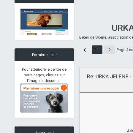
URKA 
Bêtes de Scène, association de
Page
2
s
1
2
Parrainez les !
Pour atteindre le centre de
parrainages, cliquez sur
Re: URKA JELENE - 
l'image ci-dessous :
Ado
Aidez-les !