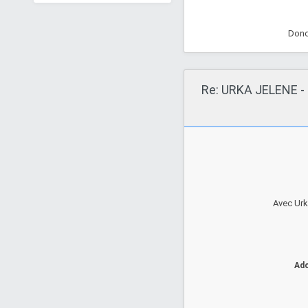
Lardy, femelle
européenne
Donc 
(10/07/2016)
Lun 8 Juil 2019 - 18:04
Lou_awhou
Re: URKA JELENE - 
IDEM - Chèvre
réformée d'élevage
Dim 7 Juil 2019 - 17:27
lavande
Avec Urk
Ado