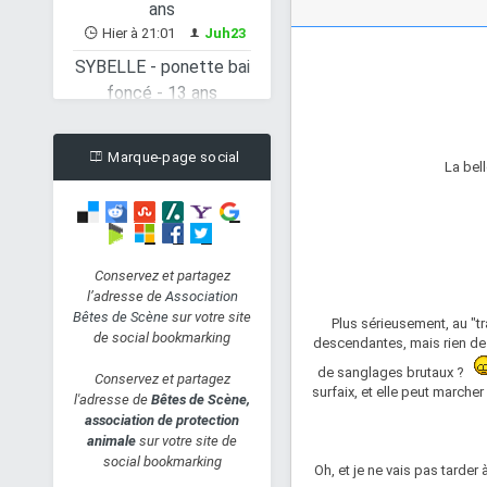
SYBELLE - ponette bai
foncé - 13 ans
Hier à 7:08
lavande
Ioulia - femelle type
chihuahua
Marque-page social
La bel
(30/10/2013)
Lun 8 Juil 2019 - 23:10
Lou_awhou
Perle, Femelle x
Européen
Conservez et partagez
l’adresse de
Association
(01/06/2019)
Bêtes de Scène
sur votre site
Plus sérieusement, au "tra
Lun 8 Juil 2019 - 19:27
de social bookmarking
descendantes, mais rien de 
Lou_awhou
de sanglages brutaux ?
Pépite, Femelle x
Conservez et partagez
surfaix, et elle peut marche
l'adresse de
Bêtes de Scène,
Européen
association de protection
(01/06/2019)
animale
sur votre site de
Lun 8 Juil 2019 - 18:29
social bookmarking
Oh, et je ne vais pas tarder 
Lou_awhou