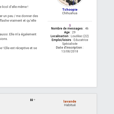
e licol d'elle même !
Tchoopie
Chihuahua
iller un peu / me donner des
 flashe vraiment et qu'elle
Nombre de messages
:
46
Age
:
29
 aussi. Elle m'a également
Localisation
:
Loudéac (22)
sions.
Emploi/loisirs
:
Educatrice
Spécialisée
Date d'inscription :
e ! Elle est réceptive et se
13/08/2018
lavande
Habitué