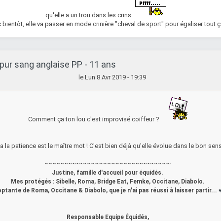
qu'elle a un trou dans les crins
bientôt, elle va passer en mode crinière "cheval de sport" pour égaliser tout ça
pur sang anglaise PP - 11 ans
le Lun 8 Avr 2019 - 19:39
Comment ça ton lou c'est improvisé coiffeur ?
a la patience est le maître mot ! C'est bien déjà qu'elle évolue dans le bon se
~~~~~~~~~~~~~~~~~~~~~~~~~~~~~~~~
Justine, famille d'accueil pour équidés.
Mes protégés : Sibelle, Roma, Bridge Eat, Femke, Occitane, Diabolo.
ptante de Roma, Occitane & Diabolo, que je n'ai pas réussi à laisser partir...
Responsable Equipe Équidés,