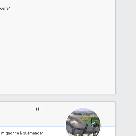
scène"
rop mignonne à quémander