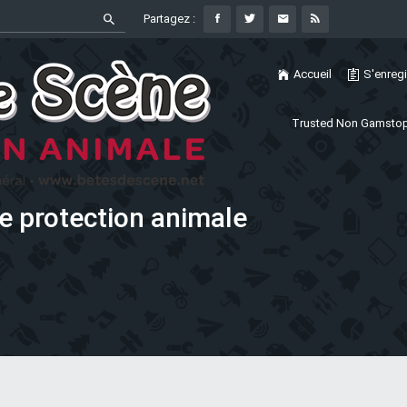
Partagez :
Accueil
S'enregi
Trusted Non Gamstop
e protection animale