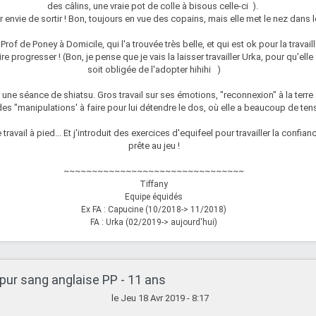
des câlins, une vraie pot de colle à bisous celle-ci ).
envie de sortir ! Bon, toujours en vue des copains, mais elle met le nez dans l
rof de Poney à Domicile, qui l'a trouvée très belle, et qui est ok pour la trava
re progresser ! (Bon, je pense que je vais la laisser travailler Urka, pour qu'elle
soit obligée de l'adopter hihihi )
r une séance de shiatsu. Gros travail sur ses émotions, "reconnexion" à la terre
es "manipulations' à faire pour lui détendre le dos, où elle a beaucoup de ten
travail à pied... Et j'introduit des exercices d'equifeel pour travailler la confianc
prête au jeu !
~~~~~~~~~~~~~~~~~~~~~~~~~~~~~~~~
Tiffany
Equipe équidés
Ex FA : Capucine (10/2018-> 11/2018)
FA : Urka (02/2019-> aujourd'hui)
pur sang anglaise PP - 11 ans
le Jeu 18 Avr 2019 - 8:17