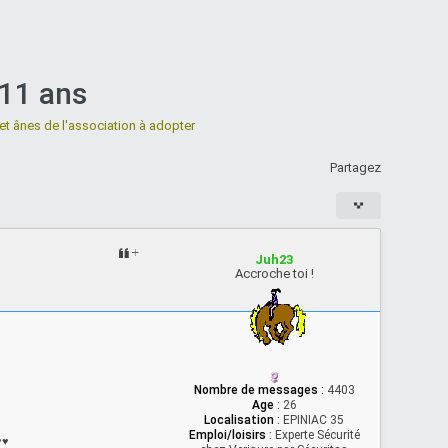
 11 ans
et ânes de l'association à adopter
Partagez
Juh23
Accroche toi !
Nombre de messages
:
4403
Age
:
26
Localisation
:
EPINIAC 35
Emploi/loisirs
:
Experte Sécurité
♥
♥