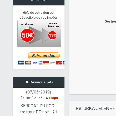
66% de votre don est
déductible de vos impôts
Gestion
Pom'Pot, Femelle
Européen
(07/05/2019)
Hier à 22:01
Hugo
Papyrus, Mâle
Européen
Derniers sujets
(07/05/2019)
Hier à 21:45
Hugo
KERGOAT DU ROC -
trotteur PP noir - 21
Re: URKA JELENE - 
ans
Hier à 21:01
Juh23