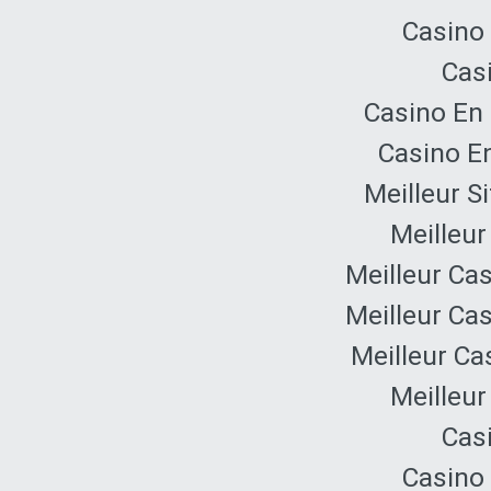
Casino 
Cas
Casino En 
Casino E
Meilleur S
Meilleur
Meilleur Ca
Meilleur Ca
Meilleur Ca
Meilleur
Cas
Casino 