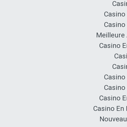
Casi
Casino 
Casino 
Meilleure
Casino E
Cas
Casi
Casino 
Casino 
Casino E
Casino En 
Nouveau 