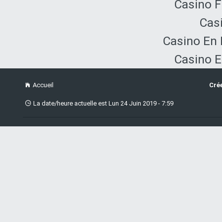
Casino F
Cas
Casino En 
Casino E
Accueil
Cré
La date/heure actuelle est Lun 24 Juin 2019 - 7:59