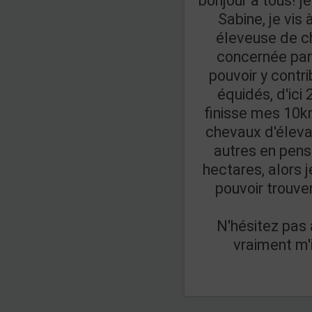
bonjour à tous! j
Sabine, je vis 
éleveuse de c
concernée par 
pouvoir y contr
équidés, d'ici
finisse mes 10km
chevaux d'éleva
autres en pens
hectares, alors j
pouvoir trouver
N'hésitez pas 
vraiment m'