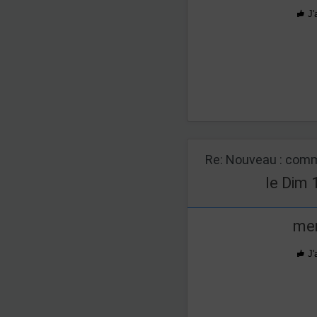
J'
Re: Nouveau : comm
le Dim 
mer
J'