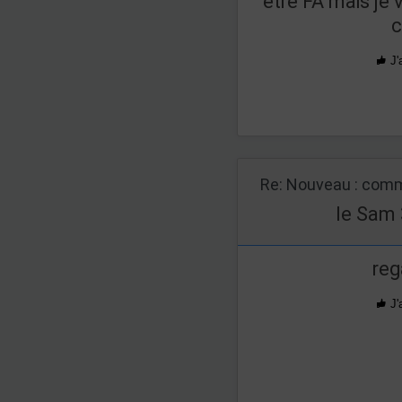
être FA mais je
c
J'
Re: Nouveau : comm
le Sam 
reg
J'