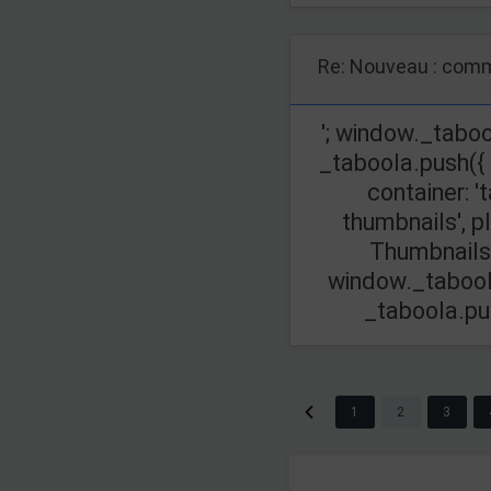
Re: Nouveau : comm
'; window._taboo
_taboola.push({
container: '
thumbnails', p
Thumbnails',
window._taboola
_taboola.push(
1
2
3