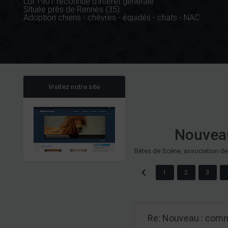
Loi 1901 reconnue d'intérêt générale
Située près de Rennes (35)
Adoption chiens - chèvres - équidés - chats - NAC
Visitez notre site
Nouveau
Bêtes de Scène, association de
1
2
3
Re: Nouveau : comm