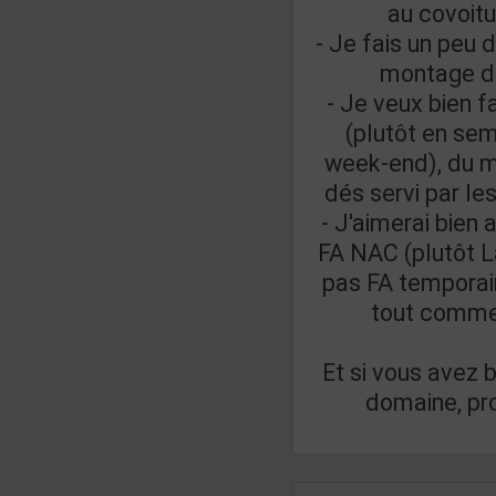
au covoitu
- Je fais un peu 
montage de
- Je veux bien f
(plutôt en sem
week-end), du m
dés servi par l
- J'aimerai bien 
FA NAC (plutôt La
pas FA temporair
tout commen
Et si vous avez 
domaine, pr