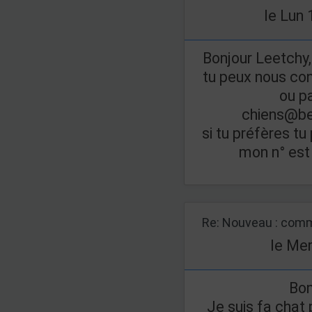
le Lun 
Bonjour Leetchy,
tu peux nous co
ou pa
chiens@be
si tu préfères tu
mon n° est
Re: Nouveau : comm
le Mer
Bon
Je suis fa chat 