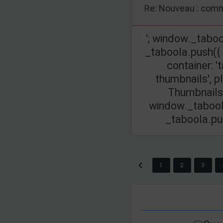
Re: Nouveau : comm
'; window._taboo
_taboola.push({
container: '
thumbnails', p
Thumbnails',
window._taboola
_taboola.push(
1
2
3