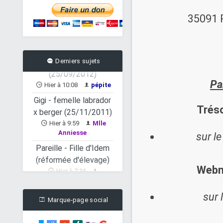
(05/01/2019)
Hier à 17:03
35091 
gguillaume
Marley - mâle boxer x
setter anglais
(25/09/2012)
Derniers sujets
Hier à 10:08
pépite
Pa
Gigi - femelle labrador
x berger (25/11/2011)
Tréso
Hier à 9:59
Mlle
Anniesse
sur le
Pareille - Fille d'Idem
(réformée d'élevage)
Hier à 7:36
Webm
Tchoopie
IDEM - Chèvre
sur 
réformée d'élevage
Marque-page social
Ven 5 Avr 2019 - 21:49
lavande