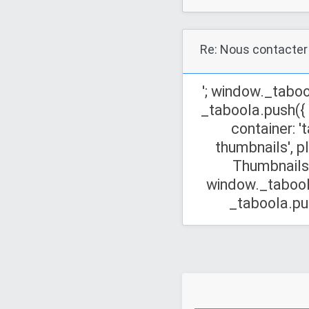
Re: Nous contacter
'; window._taboo
_taboola.push({
container: '
thumbnails', p
Thumbnails',
window._taboola
_taboola.push(