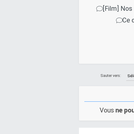
[Film] Nos
Ce q
Sauter vers:
Vous
ne po