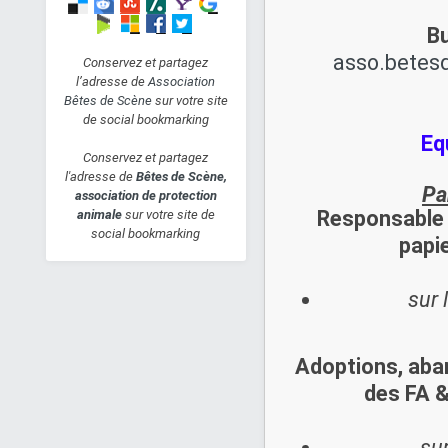
Oklahoma, femelle
Bu
européenne
asso.betes
(01/01/2018)
Conservez et partagez
l’adresse de
Association
Jeu 4 Avr 2019 - 17:09
Bêtes de Scène
sur votre site
PaulineF
de social bookmarking
Newton - mâle type
Eq
Conservez et partagez
épagneul breton
l'adresse de
Bêtes de Scène,
(05/12/2017)
Pa
association de protection
Jeu 4 Avr 2019 - 9:17
Responsable 
animale
sur votre site de
Greg et Guislaine
social bookmarking
papi
URIS - ponette type
haflinger - 16 ans
sur 
Mar 2 Avr 2019 - 20:16
Caro et Rêve
KERGOAT DU ROC -
Adoptions, aban
trotteur PP noir - 21
des FA &
ans
Dim 31 Mar 2019 - 18:51
lavande
sur