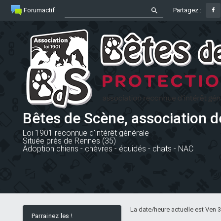
Forumactif
Partagez :
Bêtes de Scène, association d
Loi 1901 reconnue d'intérêt générale
Située près de Rennes (35)
Adoption chiens - chèvres - équidés - chats - NAC
La date/heure actuelle est Ven 3
Parrainez les !