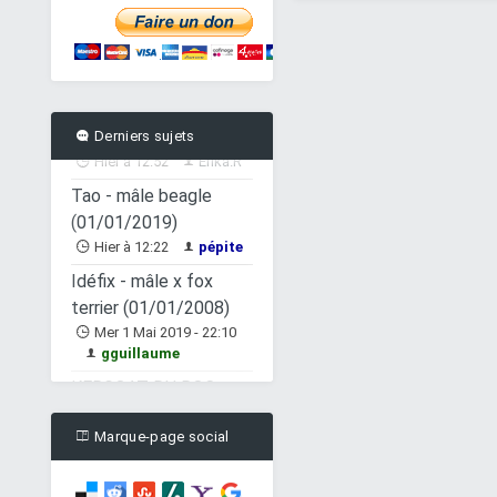
berger (14/04/2017)
Aujourd'hui à 14:34
Mimi
ANTHIUM - cheval
baie type selle - 22 ans
Derniers sujets
Hier à 12:52
Erika.R
Tao - mâle beagle
(01/01/2019)
Hier à 12:22
pépite
Idéfix - mâle x fox
terrier (01/01/2008)
Mer 1 Mai 2019 - 22:10
gguillaume
KERGOAT DU ROC -
trotteur PP noir - 21
ans
Marque-page social
Mer 1 Mai 2019 - 21:49
jessica Dsms