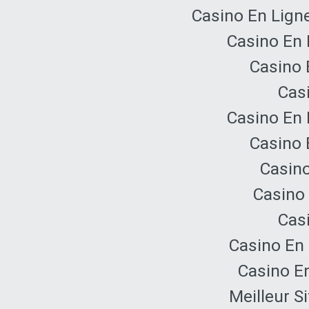
Casino En Lign
Casino En 
Casino 
Cas
Casino En 
Casino 
Casino
Casino 
Cas
Casino En 
Casino E
Meilleur S