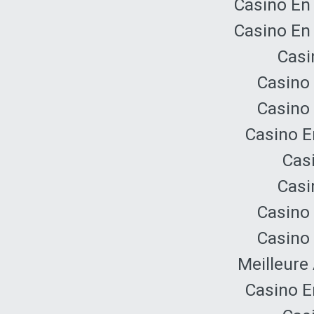
Casino En
Casino En
Casi
Casino 
Casino 
Casino E
Cas
Casi
Casino 
Casino 
Meilleure
Casino E