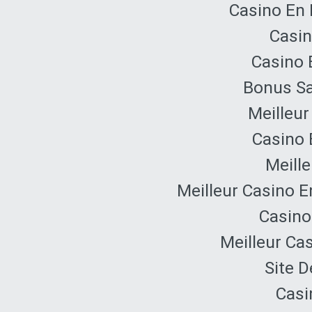
Casino En 
Casin
Casino 
Bonus Sa
Meilleur
Casino 
Meille
Meilleur Casino E
Casino
Meilleur Ca
Site D
Casi