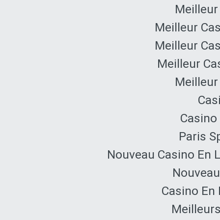
Meilleur
Meilleur Ca
Meilleur Ca
Meilleur Ca
Meilleur
Cas
Casino 
Paris Sp
Nouveau Casino En L
Nouveau 
Casino En 
Meilleur