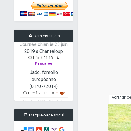
Lardy, femelle
européenne
(10/07/2016)
Hier à 21:22
Hugo
Journée chien le 23 juin
Derniers sujets
2019 à Chanteloup
Hier à 21:18
Pascalou
Jade, femelle
européenne
(01/07/2014)
Hier à 21:13
Hugo
Nooky, Mâle Chat de
Agrandir ce
maison (01.05.2017)
Hier à 21:05
Hugo
Marque-page social