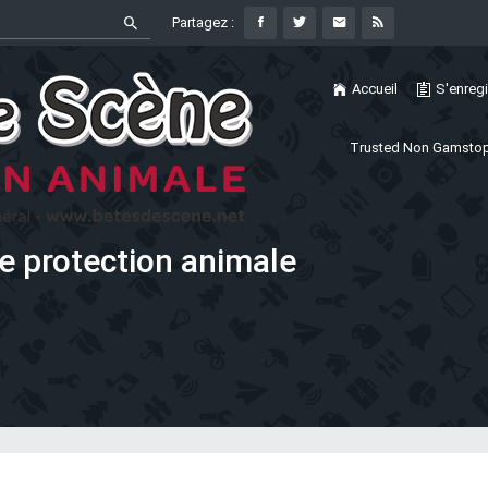
Partagez :
Accueil
S'enregi
Trusted Non Gamstop
e protection animale