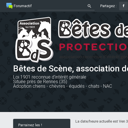
Forumactif
Partagez :
Bêtes de Scène, association d
Loi 1901 reconnue d'intérêt générale
Située près de Rennes (35)
Adoption chiens - chèvres - équidés - chats - NAC
La date/heure actuelle est Ven 3
Parrainez les !