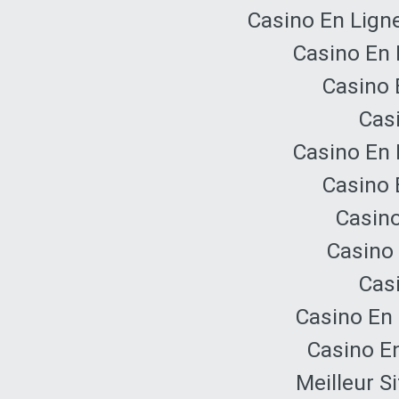
Casino En Lign
Casino En 
Casino 
Cas
Casino En 
Casino 
Casino
Casino 
Cas
Casino En 
Casino E
Meilleur S