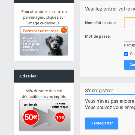
Veuillez entrer votre 
Pour atteindre le centre de
parrainages, cliquez sur
Nom d'utilisateur:
l'image ci-dessous :
Mot de passe:
Récup
Con
Aidez-les !
S'enregistrer
66% de votre don est
déductible de vos impôts
Vous n'avez pas encor
Vous pouvez vous enreg
S'enregistrer
NESTIE - femelle x