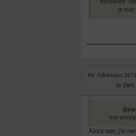
"bestioles" rec
je suis
~~~~~~~~~~~~
Re: Adhésions 201
le Dim
@pau
mp envoye
Alors non, j'ai ri