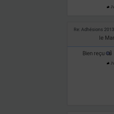
J'
Re: Adhésions 201
le Mar
Bien reçu
J'