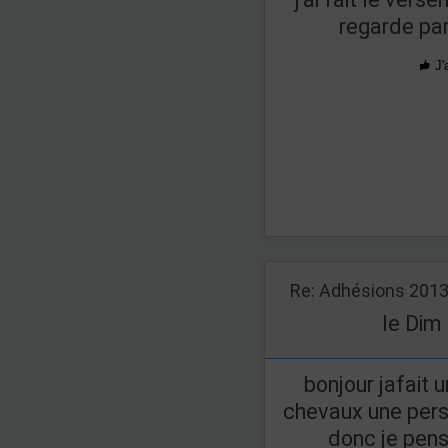
regarde pa
J'
Re: Adhésions 201
le Dim
bonjour jafait
chevaux une pers
donc je pens