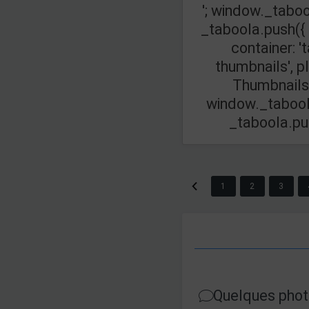
'; window._taboo
_taboola.push({
container: '
thumbnails', p
Thumbnails',
window._taboola
_taboola.push(
1
2
3
Quelques photo