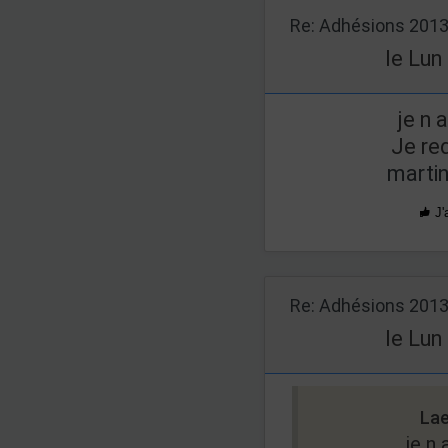
Re: Adhésions 201
le Lun
je n a
Je red
marti
J'
Re: Adhésions 201
le Lun
Lae
je n 