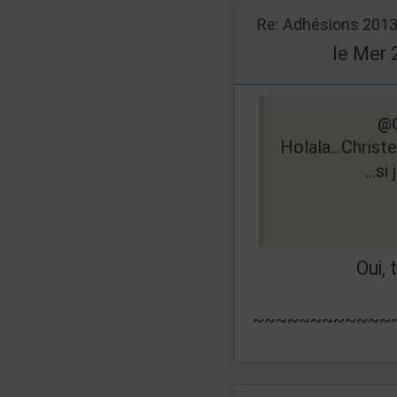
Re: Adhésions 201
le Mer 
@C
Holala...Christe
...s
Oui, 
~~~~~~~~~~~~