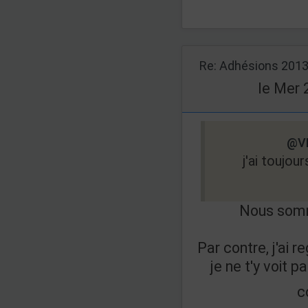
Re: Adhésions 201
le Mer 
@V
j'ai toujo
Nous som
Par contre, j'ai 
je ne t'y voit 
c