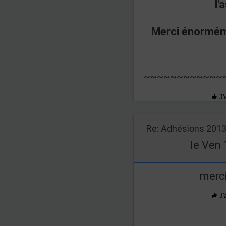
l'
Merci énorméme
~~~~~~~~~~~~
J'
Re: Adhésions 201
le Ven 
merci
J'