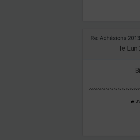
Re: Adhésions 201
le Lun
B
~~~~~~~~~~~~
J'