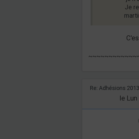
Je re
mart
C'e
~~~~~~~~~~~~
Re: Adhésions 201
le Lun