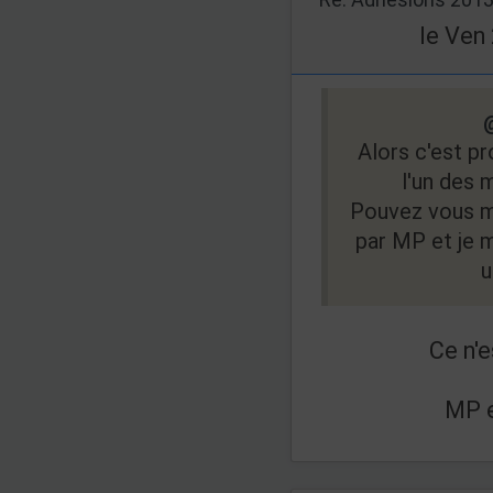
le Ven 
Alors c'est p
l'un des m
Pouvez vous m
par MP et je m
u
Ce n'e
MP e