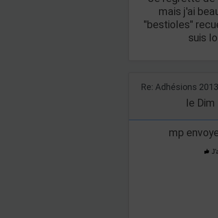
mais j'ai be
"bestioles" recue
suis l
Re: Adhésions 201
le Dim
mp envoye
J'