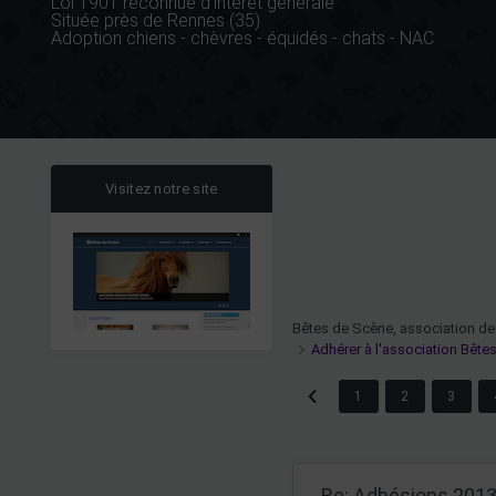
Loi 1901 reconnue d'intérêt générale
Située près de Rennes (35)
Adoption chiens - chèvres - équidés - chats - NAC
Visitez notre site
Bêtes de Scène, association de
Adhérer à l'association Bête
1
2
3
Re: Adhésions 201