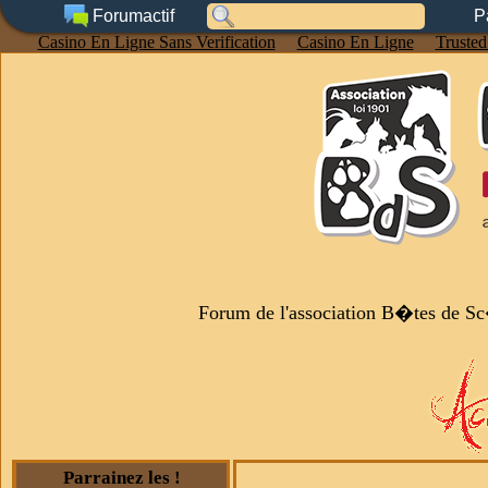
P
Forumactif
Casino En Ligne Sans Verification
Casino En Ligne
Truste
Forum de l'association B�tes de Sc
Parrainez les !