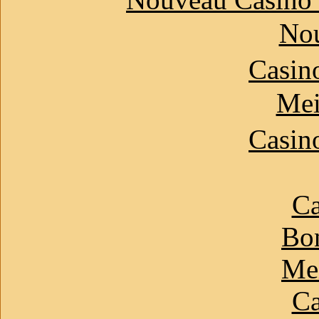
Nou
Casin
Mei
Casin
Ca
Bo
Mei
Ca