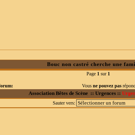
Bouc non castré cherche une famil
Page
1
sur
1
 forum:
Vous
ne pouvez pas
répond
Association Bêtes de Scène
::
Urgences
::
Urge
Sauter vers: