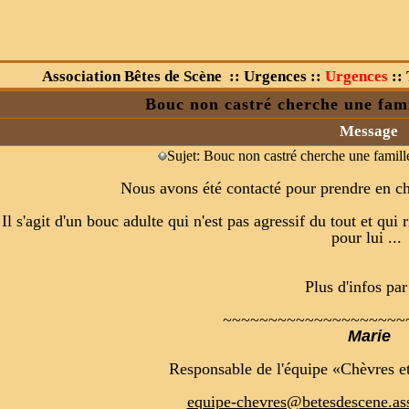
Association Bêtes de Scène
::
Urgences
::
Urgences
::
Bouc non castré cherche une famil
Message
Sujet: Bouc non castré cherche une famill
Nous avons été contacté pour prendre en c
Il s'agit d'un bouc adulte qui n'est pas agressif du tout et qui
pour lui ...
Plus d'infos pa
~~~~~~~~~~~~~~~~~~~~
Marie
Responsable de l'équipe «Chèvres e
equipe-chevres@betesdescene.ass