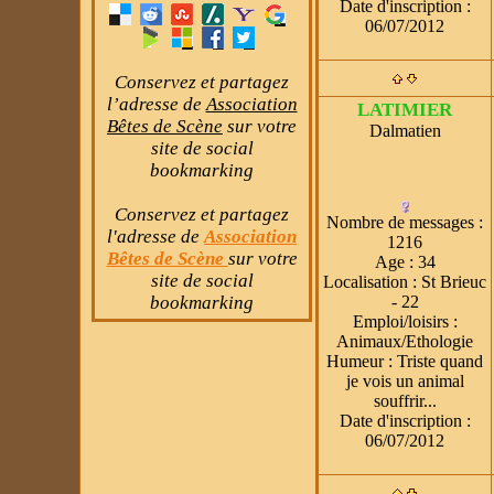
»
HAROLD DE
Date d'inscription :
HOUILLARD - poney
06/07/2012
français de selle - 23 ans
Mar 3 Avr 2018 - 11:53
Conservez et partagez
par
soaz
l’adresse de
Association
LATIMIER
Bêtes de Scène
sur votre
Dalmatien
»
Gamelle, Mâle européen
site de social
(01/03/2017) [en FA en
bookmarking
vue d'adoption]
Lun 2 Avr 2018 - 21:55
Conservez et partagez
Nombre de messages
:
par
Nugget's
l'adresse de
Association
1216
Bêtes de Scène
sur votre
Age
:
34
»
Rouky, Mâle européen
site de social
Localisation
:
St Brieuc
(01/07/2017) [réservé]
- 22
bookmarking
Lun 2 Avr 2018 - 21:53
Emploi/loisirs
:
par
Nugget's
Animaux/Ethologie
Humeur
:
Triste quand
»
Saint Germain du Pinel -
je vois un animal
> Brest, pour 2 chats, le 9
souffrir...
Date d'inscription :
avril
06/07/2012
Lun 2 Avr 2018 - 20:54
par
florent53