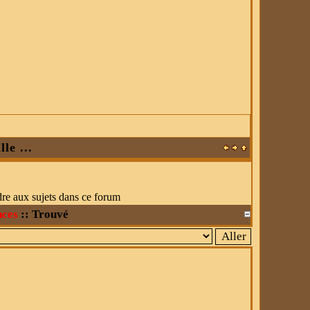
le ...
re aux sujets dans ce forum
nces
::
Trouvé