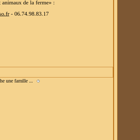
t animaux de la ferme» :
o.fr
- 06.74.98.83.17
che une famille ...