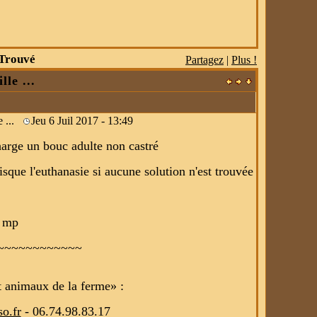
Trouvé
Partagez
|
Plus !
le ...
e ...
Jeu 6 Juil 2017 - 13:49
harge un bouc adulte non castré
 risque l'euthanasie si aucune solution n'est trouvée
r mp
~~~~~~~~~~~~
t animaux de la ferme» :
o.fr
- 06.74.98.83.17