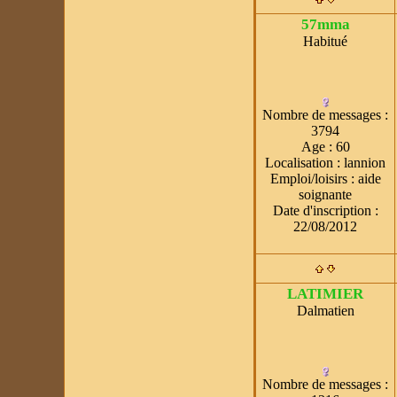
»
BLACK, Mâle x cairn
57mma
terrier (01/03/2017)
Habitué
Lun 2 Avr 2018 - 19:36
par
PATOUNE
Nombre de messages
:
3794
Age
:
60
Localisation
:
lannion
Emploi/loisirs
:
aide
soignante
Date d'inscription :
22/08/2012
LATIMIER
Dalmatien
Nombre de messages
: