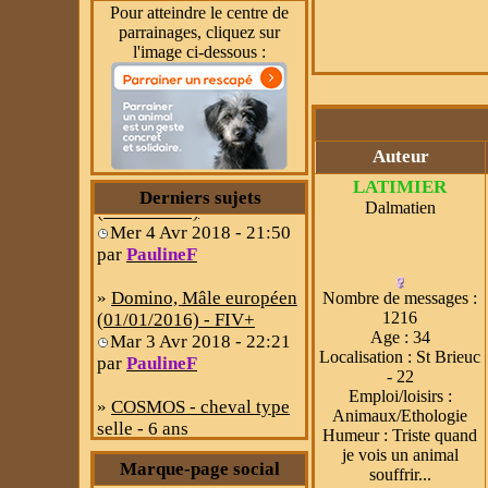
Pour atteindre le centre de
parrainages, cliquez sur
l'image ci-dessous :
»
ASTER, Mâle épagneul
breton (15/01/2005)
Hier à 20:48
par
Mabrouk
Auteur
»
Nyoki, Mâle européen
LATIMIER
(18/05/2017)
Derniers sujets
Dalmatien
Mer 4 Avr 2018 - 21:50
par
PaulineF
»
Domino, Mâle européen
(01/01/2016) - FIV+
Nombre de messages
:
Mar 3 Avr 2018 - 22:21
1216
Age
:
34
par
PaulineF
Localisation
:
St Brieuc
- 22
»
COSMOS - cheval type
Emploi/loisirs
:
selle - 6 ans
Animaux/Ethologie
Mar 3 Avr 2018 - 21:04
Humeur
:
Triste quand
par
lavande
je vois un animal
Marque-page social
souffrir...