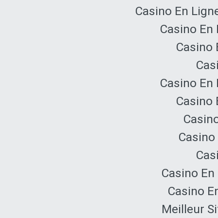
Casino En Lign
Casino En 
Casino 
Cas
Casino En 
Casino 
Casino
Casino 
Cas
Casino En 
Casino E
Meilleur S