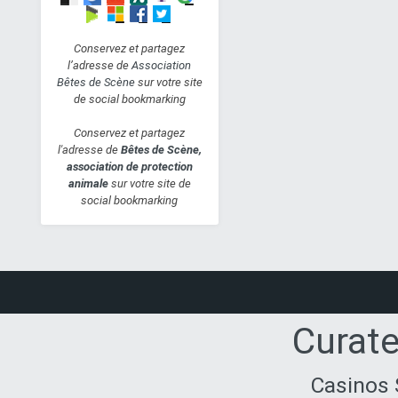
Jeu 13 Juin 2019 - 22:57
jessica Dsms
Conservez et partagez
JEWELL - ânesse noir -
l’adresse de
Association
10 ans
Bêtes de Scène
sur votre site
Jeu 13 Juin 2019 - 19:59
de social bookmarking
lavande
Conservez et partagez
JUNE - ânesse noir - 10
l'adresse de
Bêtes de Scène,
ans
association de protection
Jeu 13 Juin 2019 - 19:58
animale
sur votre site de
lavande
social bookmarking
Journée chien le 23 juin
2019 à Chanteloup
Jeu 13 Juin 2019 - 14:55
aline
NESTIE - femelle x
Curate
berger (14/04/2017)
Mer 12 Juin 2019 - 12:10
Mimi
Casinos 