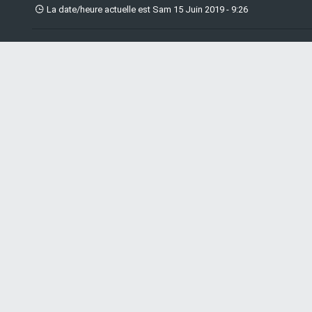
La date/heure actuelle est Sam 15 Juin 2019 - 9:26