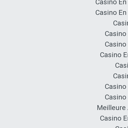
Casino En
Casino En
Casi
Casino 
Casino 
Casino E
Cas
Casi
Casino 
Casino 
Meilleure
Casino E