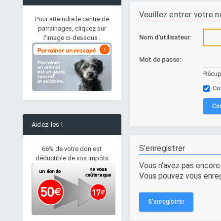
Veuillez entrer votre 
Pour atteindre le centre de
parrainages, cliquez sur
Nom d'utilisateur:
l'image ci-dessous :
Mot de passe:
Récup
Con
Aidez-les !
S'enregistrer
66% de votre don est
déductible de vos impôts
Vous n'avez pas encor
Vous pouvez vous enreg
S'enregistrer
Ioulia - femelle type