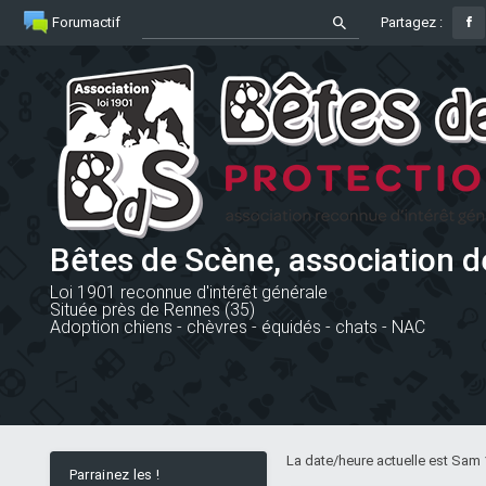
Forumactif
Partagez :
Bêtes de Scène, association d
Loi 1901 reconnue d'intérêt générale
Située près de Rennes (35)
Adoption chiens - chèvres - équidés - chats - NAC
La date/heure actuelle est Sam 
Parrainez les !