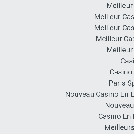
Meilleur
Meilleur Ca
Meilleur Ca
Meilleur Ca
Meilleur
Cas
Casino 
Paris Sp
Nouveau Casino En L
Nouveau 
Casino En 
Meilleur