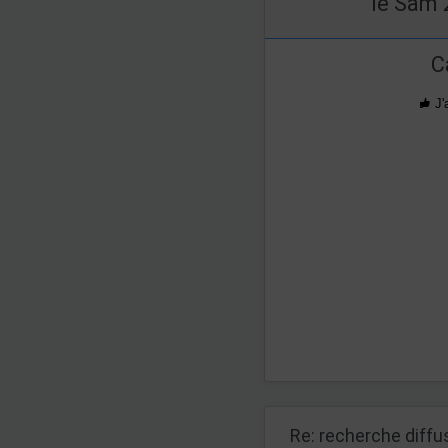
le Sam 
C
J'
Re: recherche diff