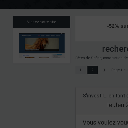
Visitez notre site
-52% sur 
recher
Bêtes de Scène, association de
Page
1
su
1
2
le Jeu 
Vous voulez vous 