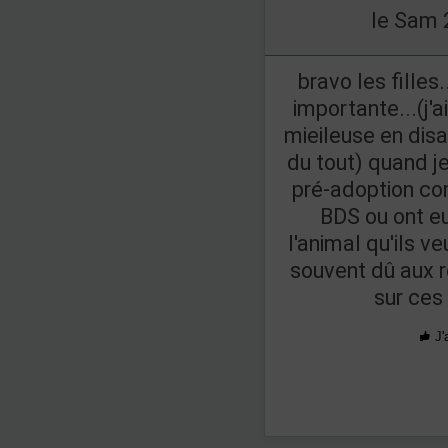
le Sam 
bravo les filles
importante...(j'a
mieileuse en disa
du tout) quand j
pré-adoption co
BDS ou ont e
l'animal qu'ils ve
souvent dû aux r
sur ces 
J'