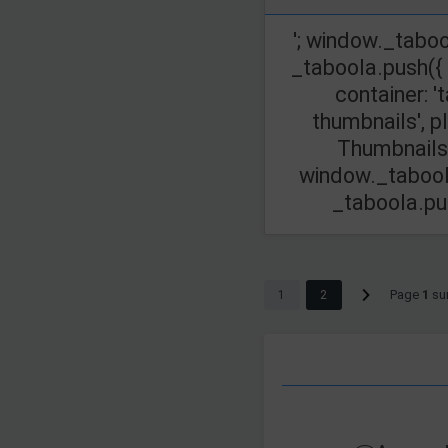
'; window._taboo
_taboola.push({
container: '
thumbnails', p
Thumbnails',
window._taboola
_taboola.push(
Page
1
su
1
2