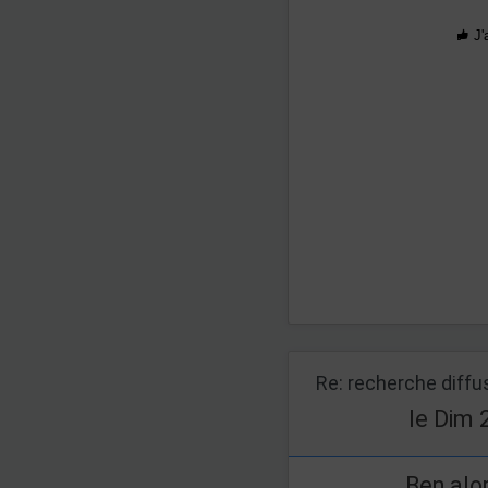
J'
Re: recherche diff
le Dim 
Ben alo