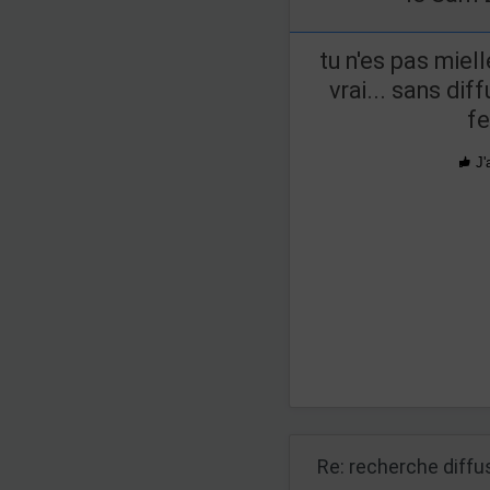
tu n'es pas miel
vrai... sans dif
fe
J'
Re: recherche diff