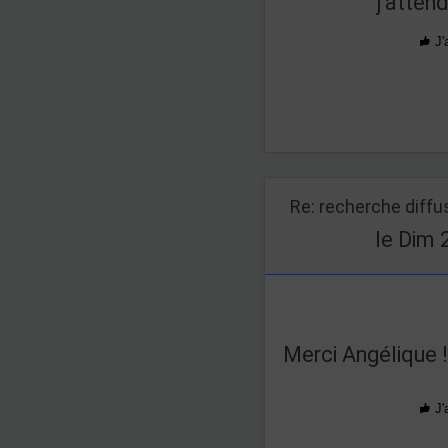
j'atten
J'
Re: recherche diff
le Dim 
Merci Angélique ! 
J'