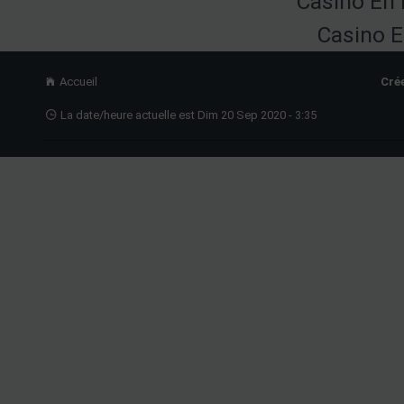
Casino En 
Casino E
Accueil
Cré
La date/heure actuelle est Dim 20 Sep 2020 - 3:35