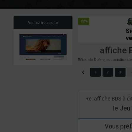
-22%
Visitez notre site
Si
ve
affiche 
Bêtes de Scène, association de
1
2
3
Re: affiche BDS à di
le Jeu
Vous pré