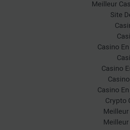
Meilleur Ca
Site D
Casi
Cas
Casino En
Cas
Casino E
Casino
Casino En
Crypto 
Meilleur
Meilleur