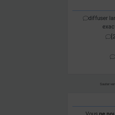
diffuser la
exact
[
Sauter ver
Vous
ne po