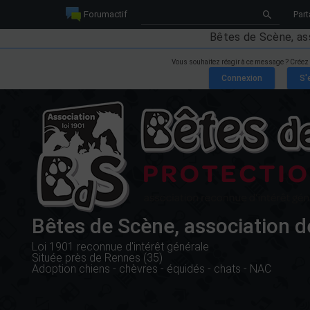
Forumactif
Part
Bêtes de Scène, as
Vous souhaitez réagir à ce message ? Créez
Bêtes de Scène, association d
Loi 1901 reconnue d'intérêt générale
Située près de Rennes (35)
Adoption chiens - chèvres - équidés - chats - NAC