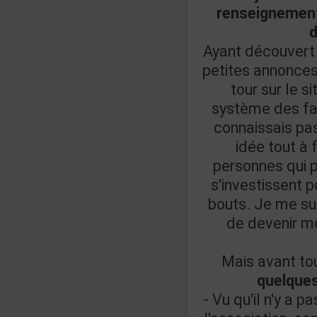
renseignement
d
Ayant découvert l
petites annonces,
tour sur le si
système des fam
connaissais pas
idée tout à 
personnes qui 
s'investissent p
bouts. Je me su
de devenir m
Mais avant tou
quelques
- Vu qu'il n'y a 