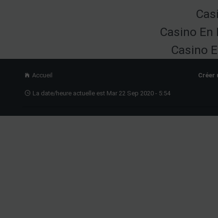
Cas
Casino En 
Casino E
Accueil
Créer
La date/heure actuelle est Mar 22 Sep 2020 - 5:54