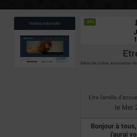
-37%
Visitez notre site
J
1
Etr
Bêtes de Scène, association de
Etre famille d'accueil
le Mer 
Bonjour à tous,
j'aurai v