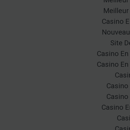
Meilleur
Casino E
Nouveau 
Site D
Casino En
Casino En
Casi
Casino 
Casino 
Casino E
Cas
Casi