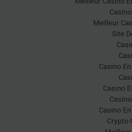
Meilleur Casino E
Casino
Meilleur Ca
Site D
Casi
Cas
Casino En
Cas
Casino E
Casino
Casino En
Crypto 
Meilleur