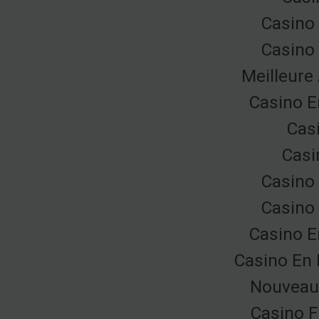
Casino 
Casino 
Meilleure
Casino E
Cas
Casi
Casino 
Casino 
Casino E
Casino En 
Nouveau 
Casino F