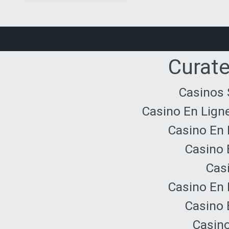
Sam 17 Aoû 2019 - 14:39
Greg et Guislaine
Pareille - Fille d'Idem
(réformée d'élevage)
Sam 17 Aoû 2019 - 8:58
Curate
LATIMIER
Casinos 
Casino En Lign
Casino En 
Casino 
Cas
Casino En 
Casino 
Casino