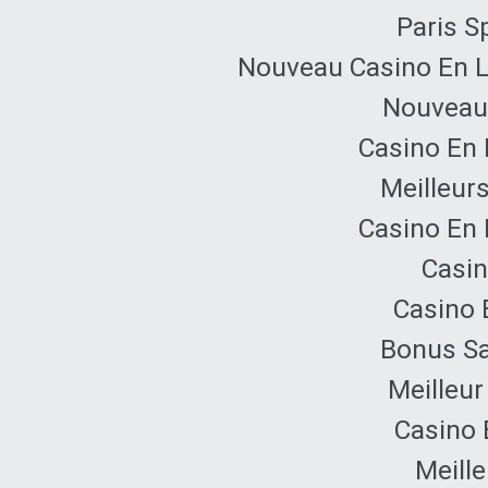
Paris Sp
Nouveau Casino En L
Nouveau 
Casino En 
Meilleur
Casino En 
Casin
Casino 
Bonus Sa
Meilleur
Casino 
Meille