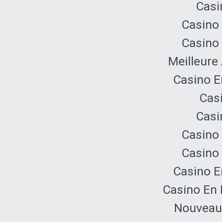
Casi
Casino 
Casino 
Meilleure
Casino E
Cas
Casi
Casino 
Casino 
Casino E
Casino En 
Nouveau 