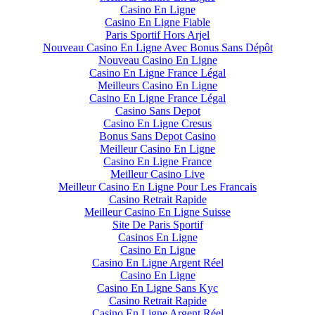
Casino En Ligne
Casino En Ligne Fiable
Paris Sportif Hors Arjel
Nouveau Casino En Ligne Avec Bonus Sans Dépôt
Nouveau Casino En Ligne
Casino En Ligne France Légal
Meilleurs Casino En Ligne
Casino En Ligne France Légal
Casino Sans Depot
Casino En Ligne Cresus
Bonus Sans Depot Casino
Meilleur Casino En Ligne
Casino En Ligne France
Meilleur Casino Live
Meilleur Casino En Ligne Pour Les Francais
Casino Retrait Rapide
Meilleur Casino En Ligne Suisse
Site De Paris Sportif
Casinos En Ligne
Casino En Ligne
Casino En Ligne Argent Réel
Casino En Ligne
Casino En Ligne Sans Kyc
Casino Retrait Rapide
Casino En Ligne Argent Réel