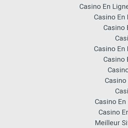
Casino En Lign
Casino En 
Casino 
Cas
Casino En 
Casino 
Casino
Casino 
Cas
Casino En 
Casino E
Meilleur S