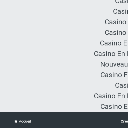
Cas
Casi
Casino 
Casino 
Casino E
Casino En 
Nouveau 
Casino F
Cas
Casino En 
Casino E
Accueil
Cré