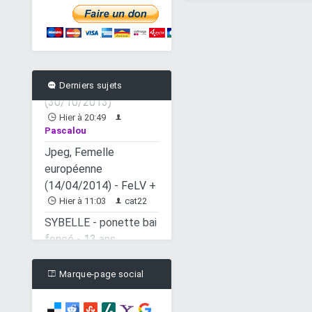
/ berger (01/02/2013)
Aujourd'hui à 9:30
gguillaume
Ioulia - femelle type
chihuahua
Derniers sujets
(30/10/2013)
Hier à 20:49
Pascalou
Jpeg, Femelle
européenne
(14/04/2014) - FeLV +
Hier à 11:03
cat22
SYBELLE - ponette bai
foncé - 13 ans
Hier à 10:23
Mimi
Izzy - femelle x berger
Marque-page social
australien
(01/01/2013)