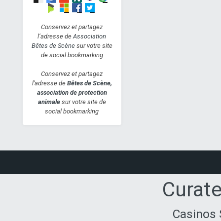
Hier à 9:37
sab1710
KERGOAT DU ROC -
trotteur PP noir - 21
Conservez et partagez
l’adresse de
Association
ans
Bêtes de Scène
sur votre site
Jeu 13 Juin 2019 - 22:57
de social bookmarking
jessica Dsms
Conservez et partagez
JEWELL - ânesse noir -
l'adresse de
Bêtes de Scène,
10 ans
association de protection
Jeu 13 Juin 2019 - 19:59
animale
sur votre site de
lavande
social bookmarking
JUNE - ânesse noir - 10
ans
Jeu 13 Juin 2019 - 19:58
lavande
Journée chien le 23 juin
2019 à Chanteloup
Curate
Jeu 13 Juin 2019 - 14:55
aline
Casinos 