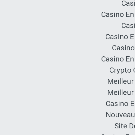
Cas
Casino En
Cas
Casino E
Casino
Casino En
Crypto 
Meilleur
Meilleur
Casino E
Nouveau 
Site D