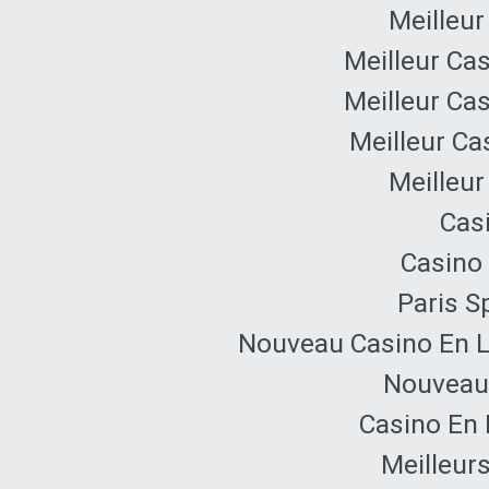
Meilleur
Meilleur Ca
Meilleur Ca
Meilleur Ca
Meilleur
Cas
Casino 
Paris Sp
Nouveau Casino En L
Nouveau 
Casino En 
Meilleur