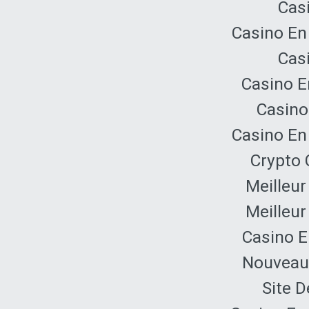
Cas
Casino En
Cas
Casino E
Casino
Casino En
Crypto 
Meilleur
Meilleur
Casino E
Nouveau 
Site D