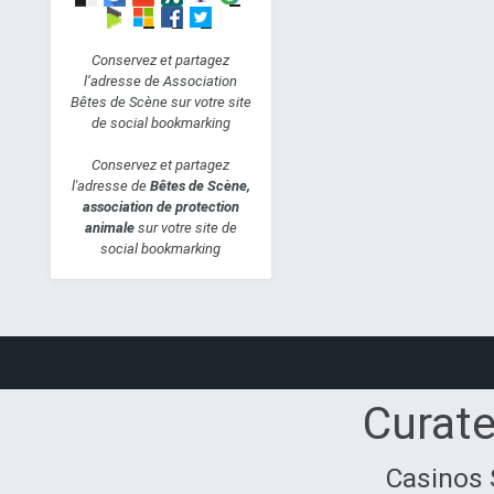
Hier à 9:37
sab1710
KERGOAT DU ROC -
Conservez et partagez
trotteur PP noir - 21
l’adresse de
Association
ans
Bêtes de Scène
sur votre site
Jeu 13 Juin 2019 - 22:57
de social bookmarking
jessica Dsms
Conservez et partagez
JEWELL - ânesse noir -
l'adresse de
Bêtes de Scène,
10 ans
association de protection
Jeu 13 Juin 2019 - 19:59
animale
sur votre site de
lavande
social bookmarking
JUNE - ânesse noir - 10
ans
Jeu 13 Juin 2019 - 19:58
lavande
Journée chien le 23 juin
Curate
2019 à Chanteloup
Jeu 13 Juin 2019 - 14:55
aline
Casinos 