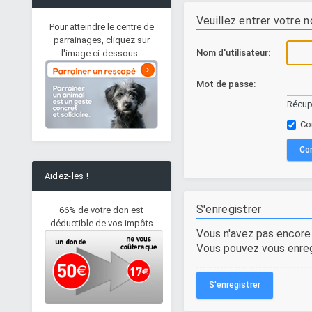
Veuillez entrer votre 
Pour atteindre le centre de
parrainages, cliquez sur
Nom d'utilisateur:
l'image ci-dessous :
Mot de passe:
Récup
Con
Aidez-les !
S'enregistrer
66% de votre don est
déductible de vos impôts
Vous n'avez pas encor
Vous pouvez vous enreg
S'enregistrer
IVANA, Femelle X cane