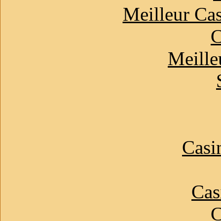
Meilleur Ca
C
Meille
Casi
Cas
C