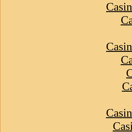
Casin
Ca
Casin
Ca
C
Ca
Casin
Cas