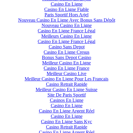
Casino En Ligne
Casino En Ligne Fiable
Paris Sportif Hors Arjel
Nouveau Casino En Ligne Avec Bonus Sans Dépôt
Nouveau Casino En Ligne
Casino En Ligne France Légal
Meilleurs Casino En Ligne
Casino En Ligne France Légal
Casino Sans Depot
Casino En Ligne Cresus
Bonus Sans Depot Casino
Meilleur Casino En Ligne
Casino En Ligne France
Meilleur Casino Live
Meilleur Casino En Ligne Pour Les Francais
Casino Retrait Rapide
Meilleur Casino En Ligne Suisse
Site De Paris Sportif
Casinos En Ligne
Casino En Ligne
Casino En Ligne Argent Réel
Casino En Ligne
Casino En Ligne Sans Kyc
Casino Retrait Rapide
Casino En Ligne Argent Réel